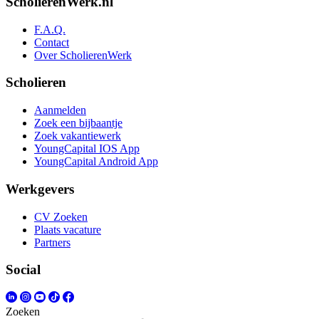
ScholierenWerk.nl
F.A.Q.
Contact
Over ScholierenWerk
Scholieren
Aanmelden
Zoek een bijbaantje
Zoek vakantiewerk
YoungCapital IOS App
YoungCapital Android App
Werkgevers
CV Zoeken
Plaats vacature
Partners
Social
Zoeken