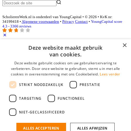
ScholierenWerk.nl is onderdeel van YoungCapital • © 2026 • KvK nr:
34199418 •
Algemene voorwaarden
•
Privacy
Contact
•
YoungCapital score
4.3 - 3366 reviews
×
Inloggen als bedrijf
Deze website maakt gebruik
van cookies.
E-mail
*
Deze website gebruikt cookies om uw gebruikerservaring te
verbeteren. Door onze website te gebruiken, stemt u in met alle
cookies in overeenstemming met ons Cookiebeleid.
Lees verder
Wachtwoord
STRIKT NOODZAKELIJK
PRESTATIE
login gegevens onthouden
Wachtwoord vergeten?
login
TARGETING
FUNCTIONEEL
Bedrijf aanmelden
NIET-GECLASSIFICEERD
Na het aanmelden kun je meteen je vacature plaatsen en heb je je
nieuwe collega/werknemer zo gevonden!
ALLES ACCEPTEREN
ALLES AFWIJZEN