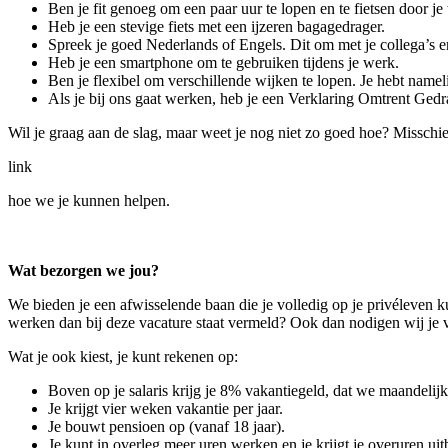
Ben je fit genoeg om een paar uur te lopen en te fietsen door je
Heb je een stevige fiets met een ijzeren bagagedrager.
Spreek je goed Nederlands of Engels. Dit om met je collega’s 
Heb je een smartphone om te gebruiken tijdens je werk.
Ben je flexibel om verschillende wijken te lopen. Je hebt namelij
Als je bij ons gaat werken, heb je een Verklaring Omtrent Ged
Wil je graag aan de slag, maar weet je nog niet zo goed hoe? Misschie
link
hoe we je kunnen helpen.
Wat bezorgen we jou?
We bieden je een afwisselende baan die je volledig op je privéleven 
werken dan bij deze vacature staat vermeld? Ook dan nodigen wij je va
Wat je ook kiest, je kunt rekenen op:
Boven op je salaris krijg je 8% vakantiegeld, dat we maandelijks
Je krijgt vier weken vakantie per jaar.
Je bouwt pensioen op (vanaf 18 jaar).
Je kunt in overleg meer uren werken en je krijgt je overuren uit