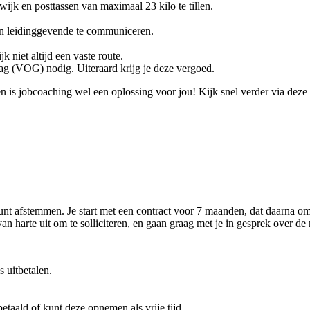
 wijk en posttassen van maximaal 23 kilo te tillen.
en leidinggevende te communiceren.
k niet altijd een vaste route.
rag (VOG) nodig. Uiteraard krijg je deze vergoed.
n is jobcoaching wel een oplossing voor jou! Kijk snel verder via deze
kunt afstemmen. Je start met een contract voor 7 maanden, dat daarna o
n harte uit om te solliciteren, en gaan graag met je in gesprek over de
 uitbetalen.
betaald of kunt deze opnemen als vrije tijd.