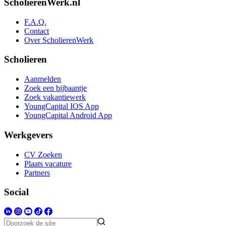
ScholierenWerk.nl
F.A.Q.
Contact
Over ScholierenWerk
Scholieren
Aanmelden
Zoek een bijbaantje
Zoek vakantiewerk
YoungCapital IOS App
YoungCapital Android App
Werkgevers
CV Zoeken
Plaats vacature
Partners
Social