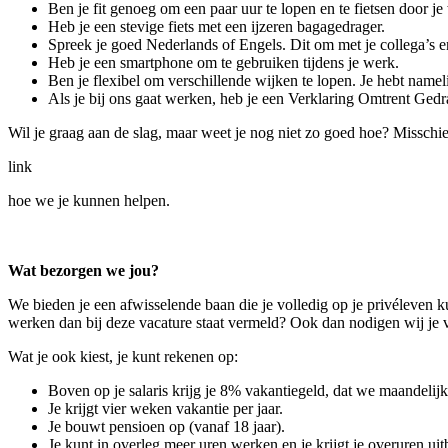
Ben je fit genoeg om een paar uur te lopen en te fietsen door je
Heb je een stevige fiets met een ijzeren bagagedrager.
Spreek je goed Nederlands of Engels. Dit om met je collega’s 
Heb je een smartphone om te gebruiken tijdens je werk.
Ben je flexibel om verschillende wijken te lopen. Je hebt namelij
Als je bij ons gaat werken, heb je een Verklaring Omtrent Ged
Wil je graag aan de slag, maar weet je nog niet zo goed hoe? Misschie
link
hoe we je kunnen helpen.
Wat bezorgen we jou?
We bieden je een afwisselende baan die je volledig op je privéleven 
werken dan bij deze vacature staat vermeld? Ook dan nodigen wij je va
Wat je ook kiest, je kunt rekenen op:
Boven op je salaris krijg je 8% vakantiegeld, dat we maandelijks
Je krijgt vier weken vakantie per jaar.
Je bouwt pensioen op (vanaf 18 jaar).
Je kunt in overleg meer uren werken en je krijgt je overuren uit