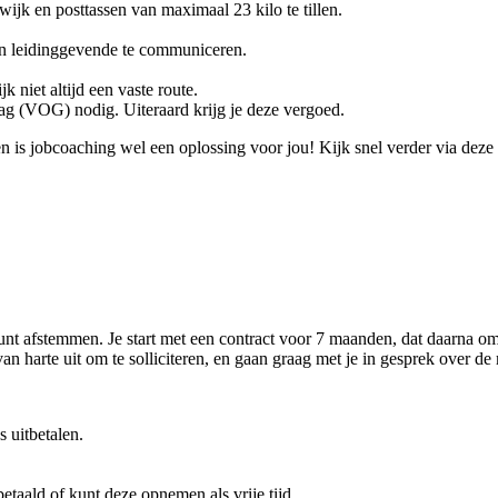
 wijk en posttassen van maximaal 23 kilo te tillen.
en leidinggevende te communiceren.
k niet altijd een vaste route.
rag (VOG) nodig. Uiteraard krijg je deze vergoed.
n is jobcoaching wel een oplossing voor jou! Kijk snel verder via deze
kunt afstemmen. Je start met een contract voor 7 maanden, dat daarna o
n harte uit om te solliciteren, en gaan graag met je in gesprek over de
 uitbetalen.
betaald of kunt deze opnemen als vrije tijd.