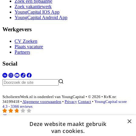
Zoek een bijbaantje
Zoek vakantiewerk
YoungCapital IOS App
YoungCapital Android App
Werkgevers
CV Zoeken
Plaats vacature
Partners
Social
ScholierenWerk.nl is onderdeel van YoungCapital • © 2026 • KvK nr:
34199418 •
Algemene voorwaarden
•
Privacy
Contact
•
YoungCapital score
4.3 - 3366 reviews
×
Deze website maakt gebruik
Inloggen als bedrijf
van cookies.