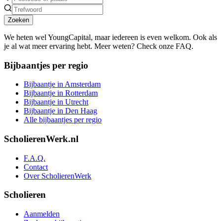
Zoeken
We heten wel YoungCapital, maar iedereen is even welkom. Ook als
je al wat meer ervaring hebt. Meer weten? Check onze FAQ.
Bijbaantjes per regio
Bijbaantje in Amsterdam
Bijbaantje in Rotterdam
Bijbaantje in Utrecht
Bijbaantje in Den Haag
Alle bijbaantjes per regio
ScholierenWerk.nl
F.A.Q.
Contact
Over ScholierenWerk
Scholieren
Aanmelden