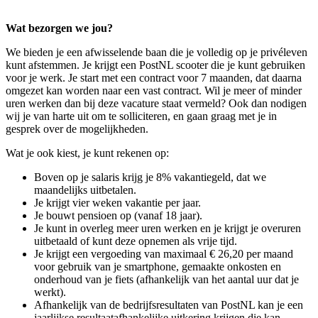
Wat bezorgen we jou?
We bieden je een afwisselende baan die je volledig op je privéleven
kunt afstemmen. Je krijgt een PostNL scooter die je kunt gebruiken
voor je werk. Je start met een contract voor 7 maanden, dat daarna
omgezet kan worden naar een vast contract. Wil je meer of minder
uren werken dan bij deze vacature staat vermeld? Ook dan nodigen
wij je van harte uit om te solliciteren, en gaan graag met je in
gesprek over de mogelijkheden.
Wat je ook kiest, je kunt rekenen op:
Boven op je salaris krijg je 8% vakantiegeld, dat we
maandelijks uitbetalen.
Je krijgt vier weken vakantie per jaar.
Je bouwt pensioen op (vanaf 18 jaar).
Je kunt in overleg meer uren werken en je krijgt je overuren
uitbetaald of kunt deze opnemen als vrije tijd.
Je krijgt een vergoeding van maximaal € 26,20 per maand
voor gebruik van je smartphone, gemaakte onkosten en
onderhoud van je fiets (afhankelijk van het aantal uur dat je
werkt).
Afhankelijk van de bedrijfsresultaten van PostNL kan je een
jaarlijkse resultaatafhankelijke uitkering krijgen die kan