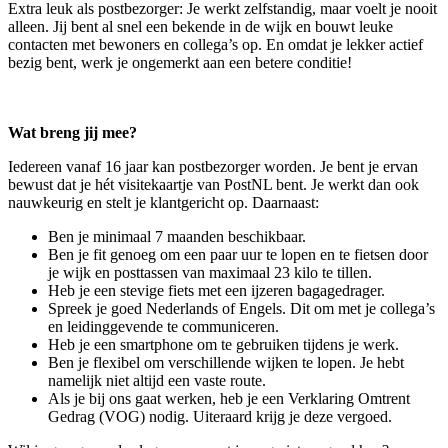
Extra leuk als postbezorger: Je werkt zelfstandig, maar voelt je nooit
alleen. Jij bent al snel een bekende in de wijk en bouwt leuke
contacten met bewoners en collega’s op. En omdat je lekker actief
bezig bent, werk je ongemerkt aan een betere conditie!
Wat breng jij mee?
Iedereen vanaf 16 jaar kan postbezorger worden. Je bent je ervan
bewust dat je hét visitekaartje van PostNL bent. Je werkt dan ook
nauwkeurig en stelt je klantgericht op. Daarnaast:
Ben je minimaal 7 maanden beschikbaar.
Ben je fit genoeg om een paar uur te lopen en te fietsen door
je wijk en posttassen van maximaal 23 kilo te tillen.
Heb je een stevige fiets met een ijzeren bagagedrager.
Spreek je goed Nederlands of Engels. Dit om met je collega’s
en leidinggevende te communiceren.
Heb je een smartphone om te gebruiken tijdens je werk.
Ben je flexibel om verschillende wijken te lopen. Je hebt
namelijk niet altijd een vaste route.
Als je bij ons gaat werken, heb je een Verklaring Omtrent
Gedrag (VOG) nodig. Uiteraard krijg je deze vergoed.