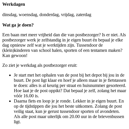
Werkdagen
dinsdag, woensdag, donderdag, vrijdag, zaterdag
Wat ga je doen?
Een baan met meer vrijheid dan die van postbezorger? Is er niet. Als
postbezorger werk je zelfstandig in je eigen buurt én bepaal je elke
dag opnieuw zelf wat je werktijden zijn. Tussendoor de
(klein)kinderen van school halen, sporten of een tentamen maken?
Kan gewoon!
Zo ziet je werkdag als postbezorger eruit:
Je start met het ophalen van de post bij het depot bij jou in de
buurt. De post ligt klaar en hoef je alleen maar in je fietstassen
te doen: alles is al keurig per straat en huisnummer gesorteerd.
Hoe laat je de post oppikt? Dat bepaal je zelf, zolang het maar
vóór 16.00 is.
Daarna fiets en loop je je ronde. Lekker in je eigen buurt. En
op de tijdstippen die jou het beste uitkomen. Zolang de post
veilig staat, kun je gerust tussendoor sporten of avondeten.
Als alle post maar uiterlijk om 20.00 uur in de brievenbussen
ligt.