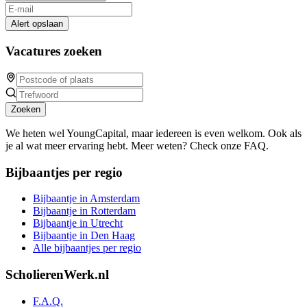
Alert opslaan
Vacatures zoeken
Zoeken
We heten wel YoungCapital, maar iedereen is even welkom. Ook als
je al wat meer ervaring hebt. Meer weten? Check onze FAQ.
Bijbaantjes per regio
Bijbaantje in Amsterdam
Bijbaantje in Rotterdam
Bijbaantje in Utrecht
Bijbaantje in Den Haag
Alle bijbaantjes per regio
ScholierenWerk.nl
F.A.Q.