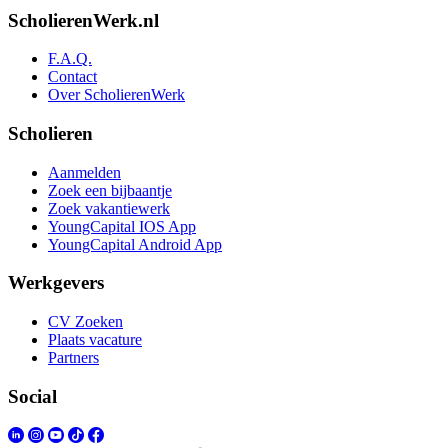
ScholierenWerk.nl
F.A.Q.
Contact
Over ScholierenWerk
Scholieren
Aanmelden
Zoek een bijbaantje
Zoek vakantiewerk
YoungCapital IOS App
YoungCapital Android App
Werkgevers
CV Zoeken
Plaats vacature
Partners
Social