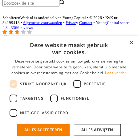
ScholierenWerk.nl is onderdeel van YoungCapital • © 2026 • KvK nr:
34199418 •
Algemene voorwaarden
•
Privacy
Contact
•
YoungCapital score
4.3 - 3366 reviews
×
Deze website maakt gebruik
Inloggen als bedrijf
van cookies.
Deze website gebruikt cookies om uw gebruikerservaring te
E-mail
*
verbeteren. Door onze website te gebruiken, stemt u in met alle
cookies in overeenstemming met ons Cookiebeleid.
Lees verder
Wachtwoord
STRIKT NOODZAKELIJK
PRESTATIE
login gegevens onthouden
Wachtwoord vergeten?
login
TARGETING
FUNCTIONEEL
Bedrijf aanmelden
NIET-GECLASSIFICEERD
Na het aanmelden kun je meteen je vacature plaatsen en heb je je
nieuwe collega/werknemer zo gevonden!
ALLES ACCEPTEREN
ALLES AFWIJZEN
Heb je nog geen gratis bedrijfsprofiel?