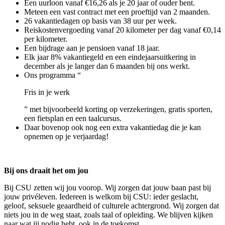
Een uurloon vanaf €16,26 als je 20 jaar of ouder bent.
Meteen een vast contract met een proeftijd van 2 maanden.
26 vakantiedagen op basis van 38 uur per week.
Reiskostenvergoeding vanaf 20 kilometer per dag vanaf €0,14
per kilometer.
Een bijdrage aan je pensioen vanaf 18 jaar.
Elk jaar 8% vakantiegeld en een eindejaarsuitkering in
december als je langer dan 6 maanden bij ons werkt.
Ons programma “
Fris in je werk
” met bijvoorbeeld korting op verzekeringen, gratis sporten,
een fietsplan en een taalcursus.
Daar bovenop ook nog een extra vakantiedag die je kan
opnemen op je verjaardag!
Bij ons draait het om jou
Bij CSU zetten wij jou voorop. Wij zorgen dat jouw baan past bij
jouw privéleven. Iedereen is welkom bij CSU: ieder geslacht,
geloof, seksuele geaardheid of culturele achtergrond. Wij zorgen dat
niets jou in de weg staat, zoals taal of opleiding. We blijven kijken
naar wat jij nodig hebt, ook in de toekomst.