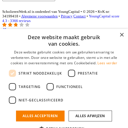
ScholierenWerk.nl is onderdeel van YoungCapital • © 2026 • KvK nr:
34199418 •
Algemene voorwaarden
•
Privacy
Contact
•
YoungCapital score
4.3 - 3366 reviews
×
Deze website maakt gebruik
Inloggen als bedrijf
van cookies.
Deze website gebruikt cookies om uw gebruikerservaring te
E-mail
*
verbeteren. Door onze website te gebruiken, stemt u in met alle
cookies in overeenstemming met ons Cookiebeleid.
Lees verder
Wachtwoord
STRIKT NOODZAKELIJK
PRESTATIE
login gegevens onthouden
Wachtwoord vergeten?
login
TARGETING
FUNCTIONEEL
Bedrijf aanmelden
NIET-GECLASSIFICEERD
Na het aanmelden kun je meteen je vacature plaatsen en heb je je
nieuwe collega/werknemer zo gevonden!
ALLES ACCEPTEREN
ALLES AFWIJZEN
Heb je nog geen gratis bedrijfsprofiel?