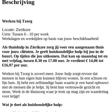
Beschrijving
Werken bij Tzorg
Locatie: Zierikzee
Uren: Tussen 6 - 10 per week
Werkdagen en werktijden op basis van jouw beschikbaarheid
Als thuishulp in Zierikzee zorg jij voor een aangenaam thuis
voor jouw cliënten. Je geeft huishoudelijke hulp bij jou in de
buurt. Op tijden die jou uitkomen. Dat kan op maandag tot en
met vrijdag, tussen 8.30 en 17.00 uur. Je verdient € 14,06 tot
€16,97 per uur.
Werken bij Tzorg is zoveel meer. Jouw hulp zorgt ervoor dat
mensen in hun eigen huis kunnen blijven wonen. In een schoon en
fijn huis. Jij hebt een zelfstandige baan waarin je een band opbouwt
met de mensen die je helpt. Jij bent hun vertrouwde gezicht en
steun. Werk in de thuiszorg waar je trots op mag zijn en waardering
voor krijgt!
Wat je doet als huishoudelijke hulp: