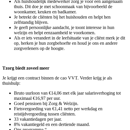
Als huishoudelijk medewerker zorg je voor een aangenaam
thuis. Dit doe je met schoonmaak van bijvoorbeeld de
woonkamer, keuken en badkamer.
Je betrekt de cliënten bij het huishouden en helpt hen
zelfstandig blijven.
Je geeft persoonlijke aandacht, je toont interesse in hun
welzijn en helpt eenzaamheid te voorkomen.
Als er iets verandert in de leefsituatie van je cliënt merk je dit
op, herken je hun zorgbehoefte en houd je ons en andere
zorgverleners op de hoogte.
Tzorg biedt zoveel meer
Je krijgt een contract binnen de cao VVT. Verder krijg je als
thuishulp:
Bruto uurloon van €14,06 met elk jaar salarisverhoging tot
maximaal €16,97 per uur.
Goed pensioen bij Zorg & Welzijn.
Fietsvergoeding van €1,41 netto per werkdag en
reistijdvergoeding tussen cliënten.
33 vakantiedagen per jaar.
8% vakantiegeld en een dertiende maand.
Ons programma “