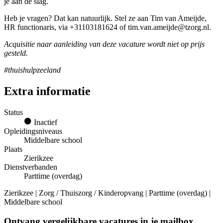
je aan de slag.
Heb je vragen? Dat kan natuurlijk. Stel ze aan Tim van Ameijde,
HR functionaris, via +31103181624 of tim.van.ameijde@tzorg.nl.
Acquisitie naar aanleiding van deze vacature wordt niet op prijs
gesteld.
#thuishulpzeeland
Extra informatie
Status
Inactief
Opleidingsniveaus
Middelbare school
Plaats
Zierikzee
Dienstverbanden
Parttime (overdag)
Zierikzee | Zorg / Thuiszorg / Kinderopvang | Parttime (overdag) |
Middelbare school
Ontvang vergelijkbare vacatures in je mailbox