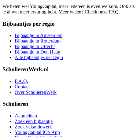
We heten wel YoungCapital, maar iedereen is even welkom. Ook als
je al wat meer ervaring hebt. Meer weten? Check onze FAQ.
Bijbaantjes per regio
Bijbaantje in Amsterdam
Bijbaantje in Rotterdam
Bijbaantje in Utrecht
Bijbaantje in Den Haag
Alle bijbaantjes per regio
ScholierenWerk.nl
F.A.Q.
Contact
Over ScholierenWerk
Scholieren
Aanmelden
Zoek een bijbaantje
Zoek vakantiewerk
YoungCapital IOS App