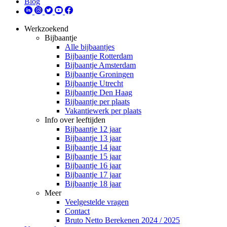
Blog
Werkzoekend
Bijbaantje
Alle bijbaantjes
Bijbaantje Rotterdam
Bijbaantje Amsterdam
Bijbaantje Groningen
Bijbaantje Utrecht
Bijbaantje Den Haag
Bijbaantje per plaats
Vakantiewerk per plaats
Info over leeftijden
Bijbaantje 12 jaar
Bijbaantje 13 jaar
Bijbaantje 14 jaar
Bijbaantje 15 jaar
Bijbaantje 16 jaar
Bijbaantje 17 jaar
Bijbaantje 18 jaar
Meer
Veelgestelde vragen
Contact
Bruto Netto Berekenen 2024 / 2025