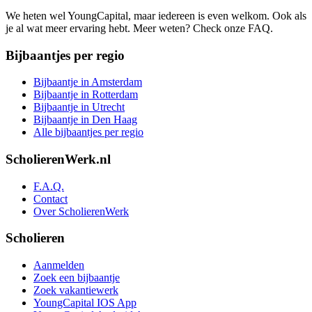
We heten wel YoungCapital, maar iedereen is even welkom. Ook als
je al wat meer ervaring hebt. Meer weten? Check onze FAQ.
Bijbaantjes per regio
Bijbaantje in Amsterdam
Bijbaantje in Rotterdam
Bijbaantje in Utrecht
Bijbaantje in Den Haag
Alle bijbaantjes per regio
ScholierenWerk.nl
F.A.Q.
Contact
Over ScholierenWerk
Scholieren
Aanmelden
Zoek een bijbaantje
Zoek vakantiewerk
YoungCapital IOS App