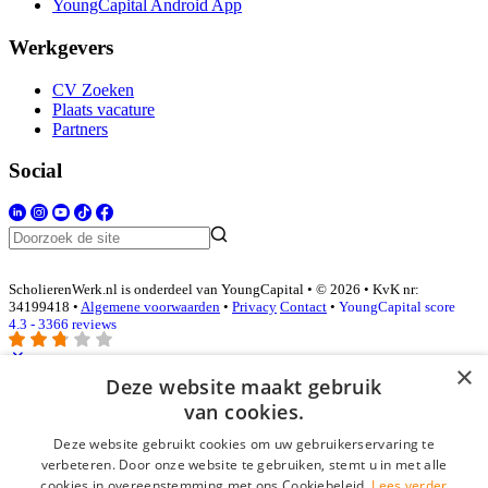
YoungCapital Android App
Werkgevers
CV Zoeken
Plaats vacature
Partners
Social
ScholierenWerk.nl is onderdeel van YoungCapital • © 2026 • KvK nr:
34199418 •
Algemene voorwaarden
•
Privacy
Contact
•
YoungCapital score
4.3 - 3366 reviews
×
Deze website maakt gebruik
Inloggen als bedrijf
van cookies.
Deze website gebruikt cookies om uw gebruikerservaring te
E-mail
*
verbeteren. Door onze website te gebruiken, stemt u in met alle
cookies in overeenstemming met ons Cookiebeleid.
Lees verder
Wachtwoord