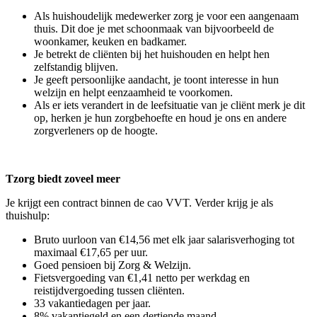
Als huishoudelijk medewerker zorg je voor een aangenaam
thuis. Dit doe je met schoonmaak van bijvoorbeeld de
woonkamer, keuken en badkamer.
Je betrekt de cliënten bij het huishouden en helpt hen
zelfstandig blijven.
Je geeft persoonlijke aandacht, je toont interesse in hun
welzijn en helpt eenzaamheid te voorkomen.
Als er iets verandert in de leefsituatie van je cliënt merk je dit
op, herken je hun zorgbehoefte en houd je ons en andere
zorgverleners op de hoogte.
Tzorg biedt zoveel meer
Je krijgt een contract binnen de cao VVT. Verder krijg je als
thuishulp:
Bruto uurloon van €14,56 met elk jaar salarisverhoging tot
maximaal €17,65 per uur.
Goed pensioen bij Zorg & Welzijn.
Fietsvergoeding van €1,41 netto per werkdag en
reistijdvergoeding tussen cliënten.
33 vakantiedagen per jaar.
8% vakantiegeld en een dertiende maand.