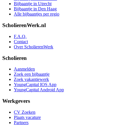
Bijbaantje in Utrecht
Bijbaantje in Den Haag
Alle bijbaantjes per regio
ScholierenWerk.nl
F.A.Q.
Contact
Over ScholierenWerk
Scholieren
Aanmelden
Zoek een bijbaantje
Zoek vakantiewerk
YoungCapital IOS App
YoungCapital Android App
Werkgevers
CV Zoeken
Plaats vacature
Partners