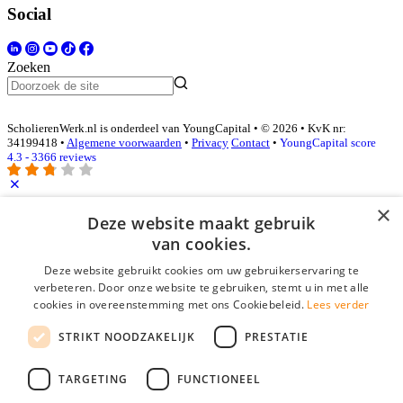
Social
Zoeken
ScholierenWerk.nl is onderdeel van YoungCapital • © 2026 • KvK nr:
34199418 •
Algemene voorwaarden
•
Privacy
Contact
•
YoungCapital score
4.3 - 3366 reviews
×
Inloggen als bedrijf
Deze website maakt gebruik
van cookies.
E-mail
*
Deze website gebruikt cookies om uw gebruikerservaring te
verbeteren. Door onze website te gebruiken, stemt u in met alle
cookies in overeenstemming met ons Cookiebeleid.
Lees verder
Wachtwoord
STRIKT NOODZAKELIJK
PRESTATIE
login gegevens onthouden
Wachtwoord vergeten?
login
TARGETING
FUNCTIONEEL