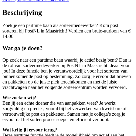
Beschrijving
Zoek je een parttime baan als sorteermedewerker? Kom post
sorteren bij PostNL in Maastricht! Verdien een bruto-uurloon van €
14.06.
Wat ga je doen?
Op zoek naar een parttime baan waarbij je actief bezig bent? Dan is
de rol van sorteermedewerker bij PostNL in Maastricht ideaal voor
jou! In deze functie ben je verantwoordelijk voor het sorteren van
binnenkomende post op bestemming. Zo zorg je ervoor dat brieven
en pakketten op de juiste plek terechtkomen en met de juiste
vrachtwagen naar het volgende sorteercentrum worden vervoerd.
Wie zoeken wij?
Ben jij een echte doener die van aanpakken weet? Je werkt
zorgvuldig en precies, vooral bij het verwerken van kwetsbare of
vertrouwelijke post en pakketten. Samen met je collega’s zorg je
ervoor dat het sorteerproces soepel en efficiënt verloopt.
Wat krijg jij ervoor terug?
Deze parttime functie biedt je de mogelijkheid om actief aan het