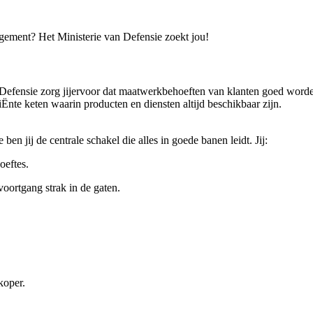
agement? Het Ministerie van Defensie zoekt jou!
efensie zorg jijervoor dat maatwerkbehoeften van klanten goed word
iËnte keten waarin producten en diensten altijd beschikbaar zijn.
 jij de centrale schakel die alles in goede banen leidt. Jij:
oeftes.
ortgang strak in de gaten.
koper.