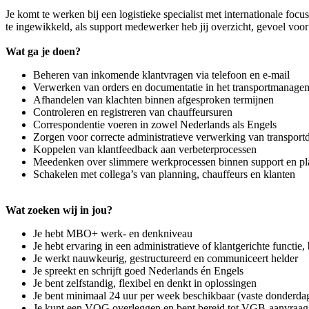
Je komt te werken bij een logistieke specialist met internationale fo
te ingewikkeld, als support medewerker heb jij overzicht, gevoel voor
Wat ga je doen?
Beheren van inkomende klantvragen via telefoon en e-mail
Verwerken van orders en documentatie in het transportmanage
Afhandelen van klachten binnen afgesproken termijnen
Controleren en registreren van chauffeursuren
Correspondentie voeren in zowel Nederlands als Engels
Zorgen voor correcte administratieve verwerking van transport
Koppelen van klantfeedback aan verbeterprocessen
Meedenken over slimmere werkprocessen binnen support en pl
Schakelen met collega’s van planning, chauffeurs en klanten
Wat zoeken wij in jou?
Je hebt MBO+ werk- en denkniveau
Je hebt ervaring in een administratieve of klantgerichte functie, 
Je werkt nauwkeurig, gestructureerd en communiceert helder
Je spreekt en schrijft goed Nederlands én Engels
Je bent zelfstandig, flexibel en denkt in oplossingen
Je bent minimaal 24 uur per week beschikbaar (vaste donderdag
Je kunt een VOG overleggen en bent bereid tot VGB-aanvraag