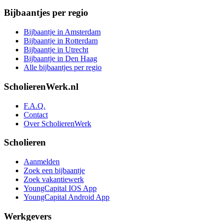
Bijbaantjes per regio
Bijbaantje in Amsterdam
Bijbaantje in Rotterdam
Bijbaantje in Utrecht
Bijbaantje in Den Haag
Alle bijbaantjes per regio
ScholierenWerk.nl
F.A.Q.
Contact
Over ScholierenWerk
Scholieren
Aanmelden
Zoek een bijbaantje
Zoek vakantiewerk
YoungCapital IOS App
YoungCapital Android App
Werkgevers