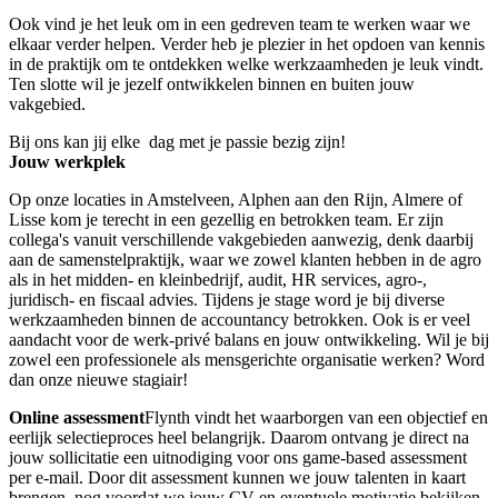
Ook vind je het leuk om in een gedreven team te werken waar we
elkaar verder helpen. Verder heb je plezier in het opdoen van kennis
in de praktijk om te ontdekken welke werkzaamheden je leuk vindt.
Ten slotte wil je jezelf ontwikkelen binnen en buiten jouw
vakgebied.
Bij ons kan jij elke dag met je passie bezig zijn!
Jouw werkplek
Op onze locaties in Amstelveen, Alphen aan den Rijn, Almere of
Lisse kom je terecht in een gezellig en betrokken team. Er zijn
collega's vanuit verschillende vakgebieden aanwezig, denk daarbij
aan de samenstelpraktijk, waar we zowel klanten hebben in de agro
als in het midden- en kleinbedrijf, audit, HR services, agro-,
juridisch- en fiscaal advies. Tijdens je stage word je bij diverse
werkzaamheden binnen de accountancy betrokken. Ook is er veel
aandacht voor de werk-privé balans en jouw ontwikkeling. Wil je bij
zowel een professionele als mensgerichte organisatie werken? Word
dan onze nieuwe stagiair!
Online assessment
Flynth vindt het waarborgen van een objectief en
eerlijk selectieproces heel belangrijk. Daarom ontvang je direct na
jouw sollicitatie een uitnodiging voor ons game-based assessment
per e-mail. Door dit assessment kunnen we jouw talenten in kaart
brengen, nog voordat we jouw CV en eventuele motivatie bekijken.