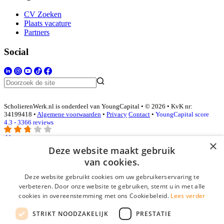
CV Zoeken
Plaats vacature
Partners
Social
ScholierenWerk.nl is onderdeel van YoungCapital • © 2026 • KvK nr:
34199418 •
Algemene voorwaarden
•
Privacy
Contact
•
YoungCapital score
4.3 - 3366 reviews
×
Deze website maakt gebruik
Inloggen als bedrijf
van cookies.
Deze website gebruikt cookies om uw gebruikerservaring te
E-mail
*
verbeteren. Door onze website te gebruiken, stemt u in met alle
cookies in overeenstemming met ons Cookiebeleid.
Lees verder
Wachtwoord
STRIKT NOODZAKELIJK
PRESTATIE
login gegevens onthouden