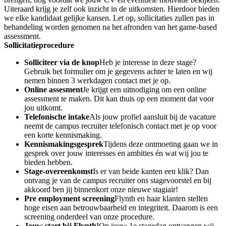
Uiteraard krijg je zelf ook inzicht in de uitkomsten. Hierdoor bieden
we elke kandidaat gelijke kansen. Let op, sollicitaties zullen pas in
behandeling worden genomen na het afronden van het game-based
assessment.
Sollicitatieprocedure
Solliciteer via de knop
Heb je interesse in deze stage?
Gebruik het formulier om je gegevens achter te laten en wij
nemen binnen 3 werkdagen contact met je op.
Online assesment
Je krijgt een uitnodiging om een online
assessment te maken. Dit kan thuis op een moment dat voor
jou uitkomt.
Telefonische intake
Als jouw profiel aansluit bij de vacature
neemt de campus recruiter telefonisch contact met je op voor
een korte kennismaking.
Kennismakingsgesprek
Tijdens deze ontmoeting gaan we in
gesprek over jouw interesses en ambities én wat wij jou te
bieden hebben.
Stage-overeenkomst
Is er van beide kanten een klik? Dan
ontvang je van de campus recruiter ons stagevoorstel en bij
akkoord ben jij binnenkort onze nieuwe stagiair!
Pre employment screening
Flynth en haar klanten stellen
hoge eisen aan betrouwbaarheid en integriteit. Daarom is een
screening onderdeel van onze procedure.
Jouw start bij Flynth!
Op jouw 1e stagedag ontvangen wij