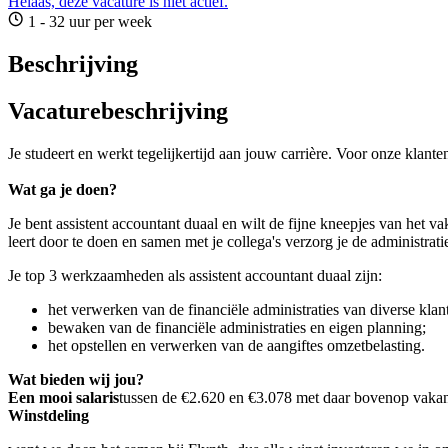
Helaas, deze vacature is niet actief.
1 - 32 uur per week
Beschrijving
Vacaturebeschrijving
Je studeert en werkt tegelijkertijd aan jouw carrière. Voor onze klant
Wat ga je doen?
Je bent assistent accountant duaal en wilt de fijne kneepjes van het vak
leert door te doen en samen met je collega's verzorg je de administrat
Je top 3 werkzaamheden als assistent accountant duaal zijn:
het verwerken van de financiële administraties van diverse klan
bewaken van de financiële administraties en eigen planning;
het opstellen en verwerken van de aangiftes omzetbelasting.
Wat bieden wij jou?
Een mooi salaris
tussen de €2.620 en €3.078 met daar bovenop vakant
Winstdeling