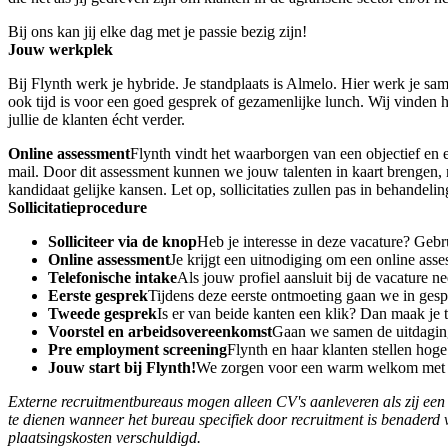
Bij ons kan jij elke dag met je passie bezig zijn!
Jouw werkplek
Bij Flynth werk je hybride. Je standplaats is Almelo. Hier werk je sa
ook tijd is voor een goed gesprek of gezamenlijke lunch. Wij vinden h
jullie de klanten écht verder.
Online assessment
Flynth vindt het waarborgen van een objectief en e
mail. Door dit assessment kunnen we jouw talenten in kaart brengen, 
kandidaat gelijke kansen. Let op, sollicitaties zullen pas in behand
Sollicitatieprocedure
Solliciteer via de knop
Heb je interesse in deze vacature? Gebr
Online assessment
Je krijgt een uitnodiging om een online ass
Telefonische intake
Als jouw profiel aansluit bij de vacature n
Eerste gesprek
Tijdens deze eerste ontmoeting gaan we in gesp
Tweede gesprek
Is er van beide kanten een klik? Dan maak je t
Voorstel en arbeidsovereenkomst
Gaan we samen de uitdaging 
Pre employment screening
Flynth en haar klanten stellen hog
Jouw start bij Flynth!
We zorgen voor een warm welkom met o
Externe recruitmentbureaus mogen alleen CV's aanleveren als zij een 
te dienen wanneer het bureau specifiek door recruitment is benaderd 
plaatsingskosten verschuldigd.