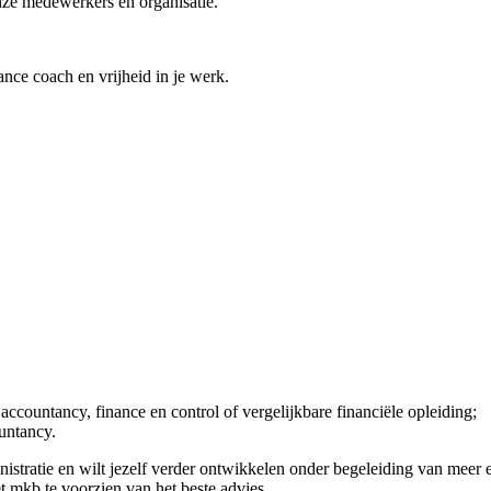
nze medewerkers en organisatie.
ance coach en vrijheid in je werk.
g accountancy, finance en control of vergelijkbare financiële opleiding;
untancy.
inistratie en wilt jezelf verder ontwikkelen onder begeleiding van meer 
het mkb te voorzien van het beste advies.