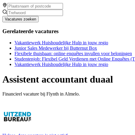
Vacatures zoeken
Gerelateerde vacatures
Vakantiewerk Huishoudelijke Hulp in jouw regio
Junior Sales Medewerker bij Butternut Box
Flexibele thuisbaan: online enquêtes invullen voor beloningen
Studentenjob: Flexibel Geld Verdienen met Online Enquêtes (
Vakantiewerk Huishoudelijke Hulp in jouw regio
Assistent accountant duaal
Financieel vacature bij Flynth in Almelo.