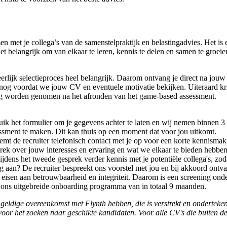
men met je collega’s van de samenstelpraktijk en belastingadvies. Het 
et belangrijk om van elkaar te leren, kennis te delen en samen te groei
erlijk selectieproces heel belangrijk. Daarom ontvang je direct na jouw
nog voordat we jouw CV en eventuele motivatie bekijken. Uiteraard krij
eling worden genomen na het afronden van het game-based assessment.
uik het formulier om je gegevens achter te laten en wij nemen binnen 3
essment te maken. Dit kan thuis op een moment dat voor jou uitkomt.
eemt de recruiter telefonisch contact met je op voor een korte kennismak
rek over jouw interesses en ervaring en wat we elkaar te bieden hebben
ijdens het tweede gesprek verder kennis met je potentiële collega's, z
aan? De recruiter bespreekt ons voorstel met jou en bij akkoord ontva
e eisen aan betrouwbaarheid en integriteit. Daarom is een screening on
ns uitgebreide onboarding programma van in totaal 9 maanden.
geldige overeenkomst met Flynth hebben, die is verstrekt en ondertekend
voor het zoeken naar geschikte kandidaten. Voor alle CV's die buiten 