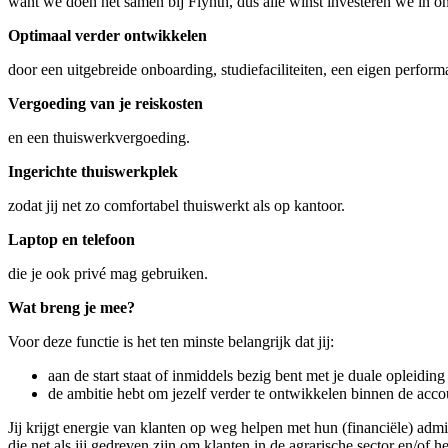
want we doen het samen bij Flynth, dus alle winst investeren we in o
Optimaal verder ontwikkelen
door een uitgebreide onboarding, studiefaciliteiten, een eigen perform
Vergoeding van je reiskosten
en een thuiswerkvergoeding.
Ingerichte thuiswerkplek
zodat jij net zo comfortabel thuiswerkt als op kantoor.
Laptop en telefoon
die je ook privé mag gebruiken.
Wat breng je mee?
Voor deze functie is het ten minste belangrijk dat jij:
aan de start staat of inmiddels bezig bent met je duale opleidin
de ambitie hebt om jezelf verder te ontwikkelen binnen de acco
Jij krijgt energie van klanten op weg helpen met hun (financiële) adm
die net als jij gedreven zijn om klanten in de agrarische sector en/of 