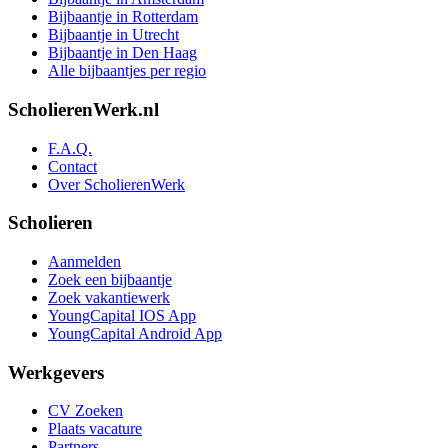
Bijbaantje in Rotterdam
Bijbaantje in Utrecht
Bijbaantje in Den Haag
Alle bijbaantjes per regio
ScholierenWerk.nl
F.A.Q.
Contact
Over ScholierenWerk
Scholieren
Aanmelden
Zoek een bijbaantje
Zoek vakantiewerk
YoungCapital IOS App
YoungCapital Android App
Werkgevers
CV Zoeken
Plaats vacature
Partners