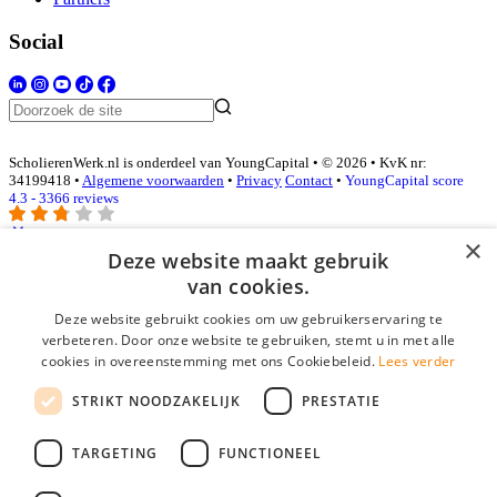
Social
ScholierenWerk.nl is onderdeel van YoungCapital • © 2026 • KvK nr:
34199418 •
Algemene voorwaarden
•
Privacy
Contact
•
YoungCapital score
4.3 - 3366 reviews
×
Deze website maakt gebruik
Inloggen als bedrijf
van cookies.
Deze website gebruikt cookies om uw gebruikerservaring te
E-mail
*
verbeteren. Door onze website te gebruiken, stemt u in met alle
cookies in overeenstemming met ons Cookiebeleid.
Lees verder
Wachtwoord
STRIKT NOODZAKELIJK
PRESTATIE
login gegevens onthouden
Wachtwoord vergeten?
login
TARGETING
FUNCTIONEEL
Bedrijf aanmelden