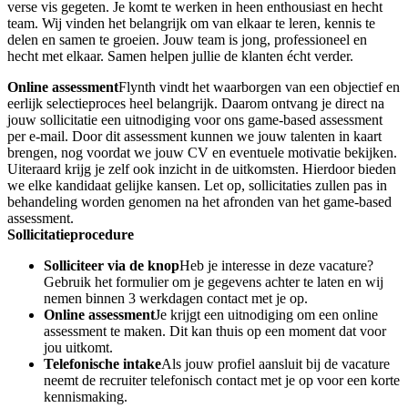
verse vis gegeten. Je komt te werken in heen enthousiast en hecht
team. Wij vinden het belangrijk om van elkaar te leren, kennis te
delen en samen te groeien. Jouw team is jong, professioneel en
hecht met elkaar. Samen helpen jullie de klanten écht verder.
Online assessment
Flynth vindt het waarborgen van een objectief en
eerlijk selectieproces heel belangrijk. Daarom ontvang je direct na
jouw sollicitatie een uitnodiging voor ons game-based assessment
per e-mail. Door dit assessment kunnen we jouw talenten in kaart
brengen, nog voordat we jouw CV en eventuele motivatie bekijken.
Uiteraard krijg je zelf ook inzicht in de uitkomsten. Hierdoor bieden
we elke kandidaat gelijke kansen. Let op, sollicitaties zullen pas in
behandeling worden genomen na het afronden van het game-based
assessment.
Sollicitatieprocedure
Solliciteer via de knop
Heb je interesse in deze vacature?
Gebruik het formulier om je gegevens achter te laten en wij
nemen binnen 3 werkdagen contact met je op.
Online assessment
Je krijgt een uitnodiging om een online
assessment te maken. Dit kan thuis op een moment dat voor
jou uitkomt.
Telefonische intake
Als jouw profiel aansluit bij de vacature
neemt de recruiter telefonisch contact met je op voor een korte
kennismaking.