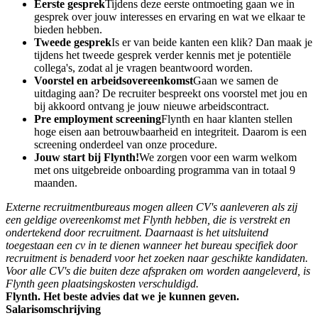
Eerste gesprek
Tijdens deze eerste ontmoeting gaan we in
gesprek over jouw interesses en ervaring en wat we elkaar te
bieden hebben.
Tweede gesprek
Is er van beide kanten een klik? Dan maak je
tijdens het tweede gesprek verder kennis met je potentiële
collega's, zodat al je vragen beantwoord worden.
Voorstel en arbeidsovereenkomst
Gaan we samen de
uitdaging aan? De recruiter bespreekt ons voorstel met jou en
bij akkoord ontvang je jouw nieuwe arbeidscontract.
Pre employment screening
Flynth en haar klanten stellen
hoge eisen aan betrouwbaarheid en integriteit. Daarom is een
screening onderdeel van onze procedure.
Jouw start bij Flynth!
We zorgen voor een warm welkom
met ons uitgebreide onboarding programma van in totaal 9
maanden.
Externe recruitmentbureaus mogen alleen CV's aanleveren als zij
een geldige overeenkomst met Flynth hebben, die is verstrekt en
ondertekend door recruitment. Daarnaast is het uitsluitend
toegestaan een cv in te dienen wanneer het bureau specifiek door
recruitment is benaderd voor het zoeken naar geschikte kandidaten.
Voor alle CV's die buiten deze afspraken om worden aangeleverd, is
Flynth geen plaatsingskosten verschuldigd.
Flynth. Het beste advies dat we je kunnen geven.
Salarisomschrijving