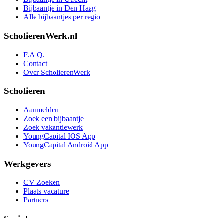
Bijbaantje in Den Haag
Alle bijbaantjes per regio
ScholierenWerk.nl
F.A.Q.
Contact
Over ScholierenWerk
Scholieren
Aanmelden
Zoek een bijbaantje
Zoek vakantiewerk
YoungCapital IOS App
YoungCapital Android App
Werkgevers
CV Zoeken
Plaats vacature
Partners