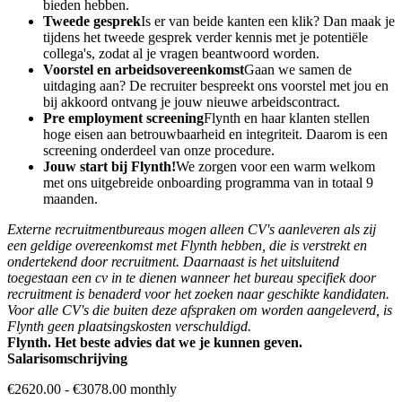
bieden hebben.
Tweede gesprek
Is er van beide kanten een klik? Dan maak je
tijdens het tweede gesprek verder kennis met je potentiële
collega's, zodat al je vragen beantwoord worden.
Voorstel en arbeidsovereenkomst
Gaan we samen de
uitdaging aan? De recruiter bespreekt ons voorstel met jou en
bij akkoord ontvang je jouw nieuwe arbeidscontract.
Pre employment screening
Flynth en haar klanten stellen
hoge eisen aan betrouwbaarheid en integriteit. Daarom is een
screening onderdeel van onze procedure.
Jouw start bij Flynth!
We zorgen voor een warm welkom
met ons uitgebreide onboarding programma van in totaal 9
maanden.
Externe recruitmentbureaus mogen alleen CV's aanleveren als zij
een geldige overeenkomst met Flynth hebben, die is verstrekt en
ondertekend door recruitment. Daarnaast is het uitsluitend
toegestaan een cv in te dienen wanneer het bureau specifiek door
recruitment is benaderd voor het zoeken naar geschikte kandidaten.
Voor alle CV's die buiten deze afspraken om worden aangeleverd, is
Flynth geen plaatsingskosten verschuldigd.
Flynth. Het beste advies dat we je kunnen geven.
Salarisomschrijving
€2620.00 - €3078.00 monthly