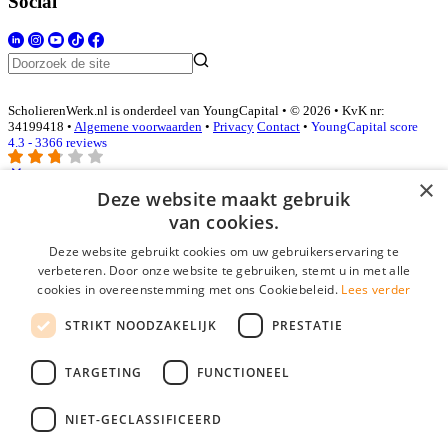
Social
ScholierenWerk.nl is onderdeel van YoungCapital • © 2026 • KvK nr:
34199418 •
Algemene voorwaarden
•
Privacy
Contact
•
YoungCapital score
4.3 - 3366 reviews
×
Deze website maakt gebruik
Inloggen als bedrijf
van cookies.
Deze website gebruikt cookies om uw gebruikerservaring te
E-mail
*
verbeteren. Door onze website te gebruiken, stemt u in met alle
cookies in overeenstemming met ons Cookiebeleid.
Lees verder
Wachtwoord
STRIKT NOODZAKELIJK
PRESTATIE
login gegevens onthouden
Wachtwoord vergeten?
login
TARGETING
FUNCTIONEEL
Bedrijf aanmelden
NIET-GECLASSIFICEERD