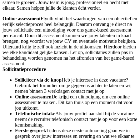
samen te groeien. Jouw team is jong, professioneel en hecht met
elkaar. Samen helpen jullie de klanten écht verder.
Online assessment
Flynth vindt het waarborgen van een objectief en
eerlijk selectieproces heel belangrijk. Daarom ontvang je direct na
jouw sollicitatie een uitnodiging voor ons game-based assessment
per e-mail. Door dit assessment kunnen we jouw talenten in kaart
brengen, nog voordat we jouw CV en eventuele motivatie bekijken.
Uiteraard krijg je zelf ook inzicht in de uitkomsten. Hierdoor bieden
we elke kandidaat gelijke kansen. Let op, sollicitaties zullen pas in
behandeling worden genomen na het afronden van het game-based
assessment.
Sollicitatieprocedure
Solliciteer via de knop
Heb je interesse in deze vacature?
Gebruik het formulier om je gegevens achter te laten en wij
nemen binnen 3 werkdagen contact met je op.
Online assessment
Je krijgt een uitnodiging om een online
assessment te maken. Dit kan thuis op een moment dat voor
jou uitkomt.
Telefonische intake
Als jouw profiel aansluit bij de vacature
neemt de recruiter telefonisch contact met je op voor een korte
kennismaking.
Eerste gesprek
Tijdens deze eerste ontmoeting gaan we in
gesprek over jouw interesses en ervaring en wat we elkaar te