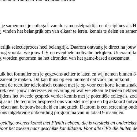
je samen met je collega’s van de samenstelpraktijk en disciplines als H
j vinden het belangrijk om van elkaar te leren, kennis te delen en sam
erlijk selectieproces heel belangrijk. Daarom ontvang je direct na jouw
nog voordat we jouw CV en eventuele motivatie bekijken. Uiteraard krij
eling worden genomen na het afronden van het game-based assessment.
uik het formulier om je gegevens achter te laten en wij nemen binnen 3
essment te maken. Dit kan thuis op een moment dat voor jou uitkomt.
eemt de recruiter telefonisch contact met je op voor een korte kennismak
rek over jouw interesses en ervaring en wat we elkaar te bieden hebben
ijdens het tweede gesprek verder kennis met je potentiële collega's, z
aan? De recruiter bespreekt ons voorstel met jou en bij akkoord ontva
e eisen aan betrouwbaarheid en integriteit. Daarom is een screening on
ns uitgebreide onboarding programma van in totaal 9 maanden.
geldige overeenkomst met Flynth hebben, die is verstrekt en ondertekend
voor het zoeken naar geschikte kandidaten. Voor alle CV's die buiten 