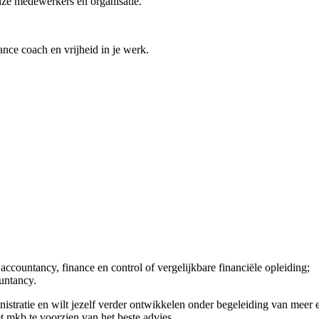
nze medewerkers en organisatie.
ance coach en vrijheid in je werk.
 accountancy, finance en control of vergelijkbare financiële opleiding;
ountancy.
inistratie en wilt jezelf verder ontwikkelen onder begeleiding van meer 
het mkb te voorzien van het beste advies.