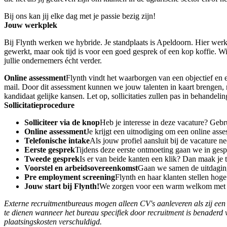
Bij ons kan jij elke dag met je passie bezig zijn!
Jouw werkplek
Bij Flynth werken we hybride. Je standplaats is Apeldoorn. Hier werk 
gewerkt, maar ook tijd is voor een goed gesprek of een kop koffie. Wi
jullie ondernemers écht verder.
Online assessment
Flynth vindt het waarborgen van een objectief en e
mail. Door dit assessment kunnen we jouw talenten in kaart brengen, 
kandidaat gelijke kansen. Let op, sollicitaties zullen pas in behand
Sollicitatieprocedure
Solliciteer via de knop
Heb je interesse in deze vacature? Gebr
Online assessment
Je krijgt een uitnodiging om een online ass
Telefonische intake
Als jouw profiel aansluit bij de vacature n
Eerste gesprek
Tijdens deze eerste ontmoeting gaan we in gesp
Tweede gesprek
Is er van beide kanten een klik? Dan maak je t
Voorstel en arbeidsovereenkomst
Gaan we samen de uitdaging 
Pre employment screening
Flynth en haar klanten stellen hog
Jouw start bij Flynth!
We zorgen voor een warm welkom met o
Externe recruitmentbureaus mogen alleen CV's aanleveren als zij een 
te dienen wanneer het bureau specifiek door recruitment is benaderd 
plaatsingskosten verschuldigd.