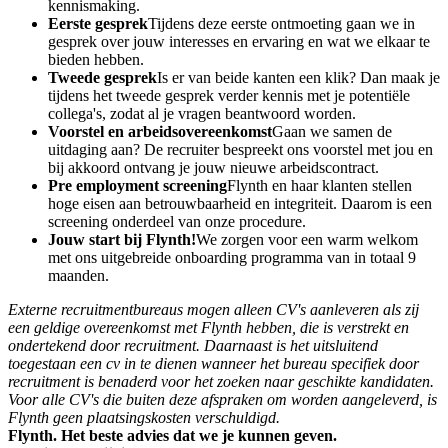
kennismaking.
Eerste gesprek
Tijdens deze eerste ontmoeting gaan we in
gesprek over jouw interesses en ervaring en wat we elkaar te
bieden hebben.
Tweede gesprek
Is er van beide kanten een klik? Dan maak je
tijdens het tweede gesprek verder kennis met je potentiële
collega's, zodat al je vragen beantwoord worden.
Voorstel en arbeidsovereenkomst
Gaan we samen de
uitdaging aan? De recruiter bespreekt ons voorstel met jou en
bij akkoord ontvang je jouw nieuwe arbeidscontract.
Pre employment screening
Flynth en haar klanten stellen
hoge eisen aan betrouwbaarheid en integriteit. Daarom is een
screening onderdeel van onze procedure.
Jouw start bij Flynth!
We zorgen voor een warm welkom
met ons uitgebreide onboarding programma van in totaal 9
maanden.
Externe recruitmentbureaus mogen alleen CV's aanleveren als zij
een geldige overeenkomst met Flynth hebben, die is verstrekt en
ondertekend door recruitment. Daarnaast is het uitsluitend
toegestaan een cv in te dienen wanneer het bureau specifiek door
recruitment is benaderd voor het zoeken naar geschikte kandidaten.
Voor alle CV's die buiten deze afspraken om worden aangeleverd, is
Flynth geen plaatsingskosten verschuldigd.
Flynth. Het beste advies dat we je kunnen geven.