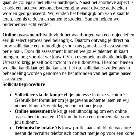
gaan de collega's met elkaar hardlopen. Naast het sportieve aspect is
er ook een actieve personeelsvereniging waar diverse activiteiten
worden georganiseerd. Wij vinden het belangrijk om van elkaar te
leren, kennis te delen en samen te groeien. Samen helpen we
ondernemers écht verder.
Online assessment
Flynth vindt het waarborgen van een objectief en
eerlijk selectieproces heel belangrijk. Daarom ontvang je direct na
jouw sollicitatie een uitnodiging voor ons game-based assessment
per e-mail. Door dit assessment kunnen we jouw talenten in kaart
brengen, nog voordat we jouw CV en eventuele motivatie bekijken.
Uiteraard krijg je zelf ook inzicht in de uitkomsten. Hierdoor bieden
we elke kandidaat gelijke kansen. Let op, sollicitaties zullen pas in
behandeling worden genomen na het afronden van het game-based
assessment.
Sollicitatieprocedure
Solliciteer via de knop
Heb je interesse in deze vacature?
Gebruik het formulier om je gegevens achter te laten en wij
nemen binnen 3 werkdagen contact met je op.
Online assessment
Je krijgt een uitnodiging om een online
assessment te maken. Dit kan thuis op een moment dat voor
jou uitkomt.
Telefonische intake
Als jouw profiel aansluit bij de vacature
neemt de recruiter telefonisch contact met je op voor een korte