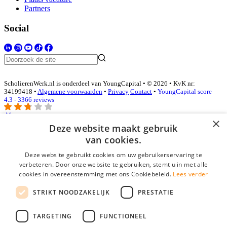
Partners
Social
ScholierenWerk.nl is onderdeel van YoungCapital • © 2026 • KvK nr:
34199418 •
Algemene voorwaarden
•
Privacy
Contact
•
YoungCapital score
4.3 - 3366 reviews
×
Deze website maakt gebruik
Inloggen als bedrijf
van cookies.
Deze website gebruikt cookies om uw gebruikerservaring te
E-mail
*
verbeteren. Door onze website te gebruiken, stemt u in met alle
cookies in overeenstemming met ons Cookiebeleid.
Lees verder
Wachtwoord
STRIKT NOODZAKELIJK
PRESTATIE
login gegevens onthouden
Wachtwoord vergeten?
login
TARGETING
FUNCTIONEEL