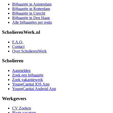
Bijbaantje in Amsterdam
Bijbaantje in Rotterdam
Bijbaantje in Utrecht
Bijbaantje in Den Haag
Alle bijbaantjes per regio
ScholierenWerk.nl
F.A.Q.
Contact
Over ScholierenWerk
Scholieren
Aanmelden
Zoek een bijbaantje
Zoek vakantiewerk
YoungCapital IOS App
YoungCapital Android App
Werkgevers
CV Zoeken
Plaats vacature