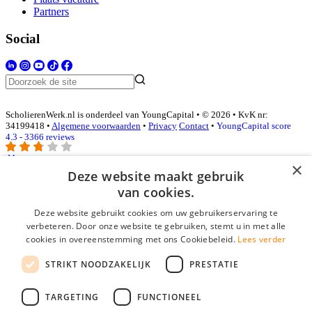
Partners
Social
ScholierenWerk.nl is onderdeel van YoungCapital • © 2026 • KvK nr:
34199418 •
Algemene voorwaarden
•
Privacy
Contact
•
YoungCapital score
4.3 - 3366 reviews
×
Deze website maakt gebruik
Inloggen als bedrijf
van cookies.
Deze website gebruikt cookies om uw gebruikerservaring te
E-mail
*
verbeteren. Door onze website te gebruiken, stemt u in met alle
cookies in overeenstemming met ons Cookiebeleid.
Lees verder
Wachtwoord
STRIKT NOODZAKELIJK
PRESTATIE
login gegevens onthouden
Wachtwoord vergeten?
login
TARGETING
FUNCTIONEEL