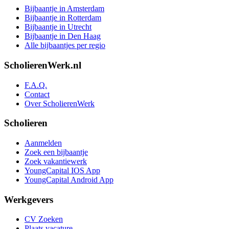
Bijbaantje in Amsterdam
Bijbaantje in Rotterdam
Bijbaantje in Utrecht
Bijbaantje in Den Haag
Alle bijbaantjes per regio
ScholierenWerk.nl
F.A.Q.
Contact
Over ScholierenWerk
Scholieren
Aanmelden
Zoek een bijbaantje
Zoek vakantiewerk
YoungCapital IOS App
YoungCapital Android App
Werkgevers
CV Zoeken
Plaats vacature