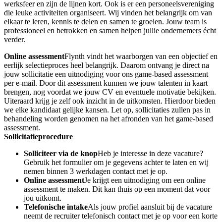
werksfeer en zijn de lijnen kort. Ook is er een personeelsvereniging
die leuke activiteiten organiseert. Wij vinden het belangrijk om van
elkaar te leren, kennis te delen en samen te groeien. Jouw team is
professioneel en betrokken en samen helpen jullie ondernemers écht
verder.
Online assessment
Flynth vindt het waarborgen van een objectief en
eerlijk selectieproces heel belangrijk. Daarom ontvang je direct na
jouw sollicitatie een uitnodiging voor ons game-based assessment
per e-mail. Door dit assessment kunnen we jouw talenten in kaart
brengen, nog voordat we jouw CV en eventuele motivatie bekijken.
Uiteraard krijg je zelf ook inzicht in de uitkomsten. Hierdoor bieden
we elke kandidaat gelijke kansen. Let op, sollicitaties zullen pas in
behandeling worden genomen na het afronden van het game-based
assessment.
Sollicitatieprocedure
Solliciteer via de knop
Heb je interesse in deze vacature?
Gebruik het formulier om je gegevens achter te laten en wij
nemen binnen 3 werkdagen contact met je op.
Online assessment
Je krijgt een uitnodiging om een online
assessment te maken. Dit kan thuis op een moment dat voor
jou uitkomt.
Telefonische intake
Als jouw profiel aansluit bij de vacature
neemt de recruiter telefonisch contact met je op voor een korte