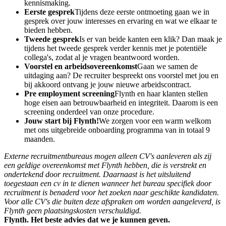
kennismaking.
Eerste gesprek
Tijdens deze eerste ontmoeting gaan we in
gesprek over jouw interesses en ervaring en wat we elkaar te
bieden hebben.
Tweede gesprek
Is er van beide kanten een klik? Dan maak je
tijdens het tweede gesprek verder kennis met je potentiële
collega's, zodat al je vragen beantwoord worden.
Voorstel en arbeidsovereenkomst
Gaan we samen de
uitdaging aan? De recruiter bespreekt ons voorstel met jou en
bij akkoord ontvang je jouw nieuwe arbeidscontract.
Pre employment screening
Flynth en haar klanten stellen
hoge eisen aan betrouwbaarheid en integriteit. Daarom is een
screening onderdeel van onze procedure.
Jouw start bij Flynth!
We zorgen voor een warm welkom
met ons uitgebreide onboarding programma van in totaal 9
maanden.
Externe recruitmentbureaus mogen alleen CV's aanleveren als zij
een geldige overeenkomst met Flynth hebben, die is verstrekt en
ondertekend door recruitment. Daarnaast is het uitsluitend
toegestaan een cv in te dienen wanneer het bureau specifiek door
recruitment is benaderd voor het zoeken naar geschikte kandidaten.
Voor alle CV's die buiten deze afspraken om worden aangeleverd, is
Flynth geen plaatsingskosten verschuldigd.
Flynth. Het beste advies dat we je kunnen geven.