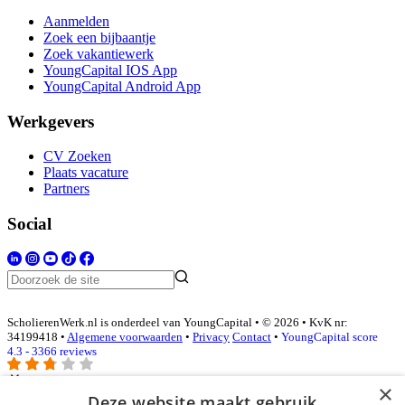
Aanmelden
Zoek een bijbaantje
Zoek vakantiewerk
YoungCapital IOS App
YoungCapital Android App
Werkgevers
CV Zoeken
Plaats vacature
Partners
Social
ScholierenWerk.nl is onderdeel van YoungCapital • © 2026 • KvK nr:
34199418 •
Algemene voorwaarden
•
Privacy
Contact
•
YoungCapital score
4.3 - 3366 reviews
×
Deze website maakt gebruik