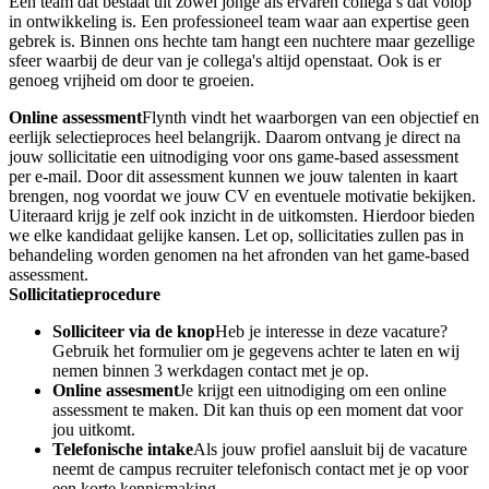
Een team dat bestaat uit zowel jonge als ervaren collega’s dat volop
in ontwikkeling is. Een professioneel team waar aan expertise geen
gebrek is. Binnen ons hechte tam hangt een nuchtere maar gezellige
sfeer waarbij de deur van je collega's altijd openstaat. Ook is er
genoeg vrijheid om door te groeien.
Online assessment
Flynth vindt het waarborgen van een objectief en
eerlijk selectieproces heel belangrijk. Daarom ontvang je direct na
jouw sollicitatie een uitnodiging voor ons game-based assessment
per e-mail. Door dit assessment kunnen we jouw talenten in kaart
brengen, nog voordat we jouw CV en eventuele motivatie bekijken.
Uiteraard krijg je zelf ook inzicht in de uitkomsten. Hierdoor bieden
we elke kandidaat gelijke kansen. Let op, sollicitaties zullen pas in
behandeling worden genomen na het afronden van het game-based
assessment.
Sollicitatieprocedure
Solliciteer via de knop
Heb je interesse in deze vacature?
Gebruik het formulier om je gegevens achter te laten en wij
nemen binnen 3 werkdagen contact met je op.
Online assesment
Je krijgt een uitnodiging om een online
assessment te maken. Dit kan thuis op een moment dat voor
jou uitkomt.
Telefonische intake
Als jouw profiel aansluit bij de vacature
neemt de campus recruiter telefonisch contact met je op voor
een korte kennismaking.