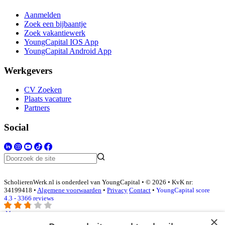
Aanmelden
Zoek een bijbaantje
Zoek vakantiewerk
YoungCapital IOS App
YoungCapital Android App
Werkgevers
CV Zoeken
Plaats vacature
Partners
Social
ScholierenWerk.nl is onderdeel van YoungCapital • © 2026 • KvK nr:
34199418 •
Algemene voorwaarden
•
Privacy
Contact
•
YoungCapital score
4.3 - 3366 reviews
×