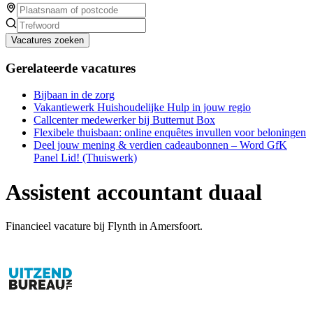
Vacatures zoeken
Gerelateerde vacatures
Bijbaan in de zorg
Vakantiewerk Huishoudelijke Hulp in jouw regio
Callcenter medewerker bij Butternut Box
Flexibele thuisbaan: online enquêtes invullen voor beloningen
Deel jouw mening & verdien cadeaubonnen – Word GfK
Panel Lid! (Thuiswerk)
Assistent accountant duaal
Financieel vacature bij Flynth in Amersfoort.