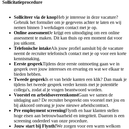
Sollicitatieprocedure
Solliciteer via de knop
Heb je interesse in deze vacature?
Gebruik het formulier om je gegevens achter te laten en wij
nemen binnen 3 werkdagen contact met je op.
Online assessment
Je krijgt een uitnodiging om een online
assessment te maken. Dit kan thuis op een moment dat voor
jou uitkomt.
Telefonische intake
Als jouw profiel aansluit bij de vacature
neemt de recruiter telefonisch contact met je op voor een korte
kennismaking.
Eerste gesprek
Tijdens deze eerste ontmoeting gaan we in
gesprek over jouw interesses en ervaring en wat we elkaar te
bieden hebben.
Tweede gesprek
Is er van beide kanten een klik? Dan maak je
tijdens het tweede gesprek verder kennis met je potentiële
collega's, zodat al je vragen beantwoord worden.
Voorstel en arbeidsovereenkomst
Gaan we samen de
uitdaging aan? De recruiter bespreekt ons voorstel met jou en
bij akkoord ontvang je jouw nieuwe arbeidscontract.
Pre employment screening
Flynth en haar klanten stellen
hoge eisen aan betrouwbaarheid en integriteit. Daarom is een
screening onderdeel van onze procedure.
Jouw start bij Flynth!
We zorgen voor een warm welkom