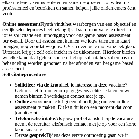
elkaar te leren, kennis te delen en samen te groeien. Jouw team is
professioneel en betrokken en samen helpen jullie ondernemers écht
verder.
Online assessment
Flynth vindt het waarborgen van een objectief en
eerlijk selectieproces heel belangrijk. Daarom ontvang je direct na
jouw sollicitatie een uitnodiging voor ons game-based assessment
per e-mail. Door dit assessment kunnen we jouw talenten in kaart
brengen, nog voordat we jouw CV en eventuele motivatie bekijken.
Uiteraard krijg je zelf ook inzicht in de uitkomsten. Hierdoor bieden
we elke kandidaat gelijke kansen. Let op, sollicitaties zullen pas in
behandeling worden genomen na het afronden van het game-based
assessment.
Sollicitatieprocedure
Solliciteer via de knop
Heb je interesse in deze vacature?
Gebruik het formulier om je gegevens achter te laten en wij
nemen binnen 3 werkdagen contact met je op.
Online assessment
Je krijgt een uitnodiging om een online
assessment te maken. Dit kan thuis op een moment dat voor
jou uitkomt.
Telefonische intake
Als jouw profiel aansluit bij de vacature
neemt de recruiter telefonisch contact met je op voor een korte
kennismaking.
Eerste gesprek
Tijdens deze eerste ontmoeting gaan we in