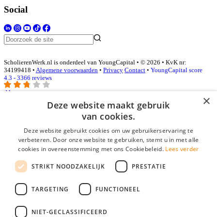
Social
ScholierenWerk.nl is onderdeel van YoungCapital • © 2026 • KvK nr:
34199418 •
Algemene voorwaarden
•
Privacy
Contact
•
YoungCapital score
4.3 - 3366 reviews
×
Deze website maakt gebruik
Inloggen als bedrijf
van cookies.
Deze website gebruikt cookies om uw gebruikerservaring te
E-mail
*
verbeteren. Door onze website te gebruiken, stemt u in met alle
cookies in overeenstemming met ons Cookiebeleid.
Lees verder
Wachtwoord
STRIKT NOODZAKELIJK
PRESTATIE
login gegevens onthouden
Wachtwoord vergeten?
login
TARGETING
FUNCTIONEEL
Bedrijf aanmelden
NIET-GECLASSIFICEERD