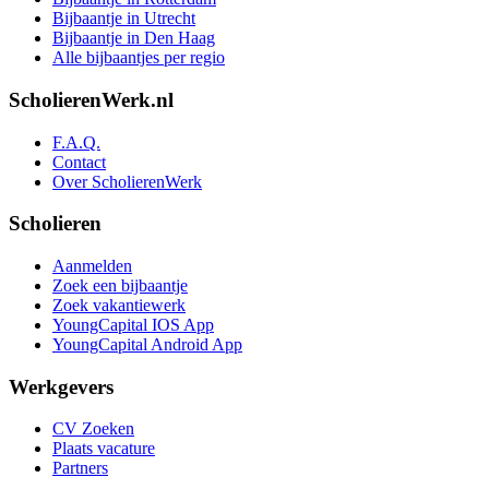
Bijbaantje in Utrecht
Bijbaantje in Den Haag
Alle bijbaantjes per regio
ScholierenWerk.nl
F.A.Q.
Contact
Over ScholierenWerk
Scholieren
Aanmelden
Zoek een bijbaantje
Zoek vakantiewerk
YoungCapital IOS App
YoungCapital Android App
Werkgevers
CV Zoeken
Plaats vacature
Partners