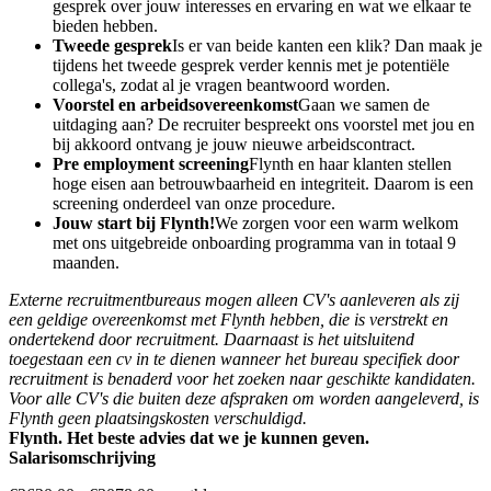
gesprek over jouw interesses en ervaring en wat we elkaar te
bieden hebben.
Tweede gesprek
Is er van beide kanten een klik? Dan maak je
tijdens het tweede gesprek verder kennis met je potentiële
collega's, zodat al je vragen beantwoord worden.
Voorstel en arbeidsovereenkomst
Gaan we samen de
uitdaging aan? De recruiter bespreekt ons voorstel met jou en
bij akkoord ontvang je jouw nieuwe arbeidscontract.
Pre employment screening
Flynth en haar klanten stellen
hoge eisen aan betrouwbaarheid en integriteit. Daarom is een
screening onderdeel van onze procedure.
Jouw start bij Flynth!
We zorgen voor een warm welkom
met ons uitgebreide onboarding programma van in totaal 9
maanden.
Externe recruitmentbureaus mogen alleen CV's aanleveren als zij
een geldige overeenkomst met Flynth hebben, die is verstrekt en
ondertekend door recruitment. Daarnaast is het uitsluitend
toegestaan een cv in te dienen wanneer het bureau specifiek door
recruitment is benaderd voor het zoeken naar geschikte kandidaten.
Voor alle CV's die buiten deze afspraken om worden aangeleverd, is
Flynth geen plaatsingskosten verschuldigd.
Flynth. Het beste advies dat we je kunnen geven.
Salarisomschrijving