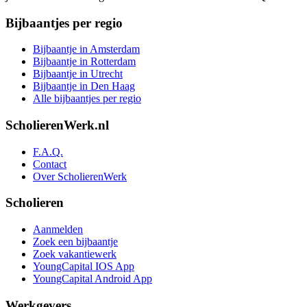
Bijbaantjes per regio
Bijbaantje in Amsterdam
Bijbaantje in Rotterdam
Bijbaantje in Utrecht
Bijbaantje in Den Haag
Alle bijbaantjes per regio
ScholierenWerk.nl
F.A.Q.
Contact
Over ScholierenWerk
Scholieren
Aanmelden
Zoek een bijbaantje
Zoek vakantiewerk
YoungCapital IOS App
YoungCapital Android App
Werkgevers