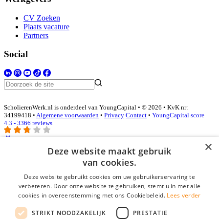
CV Zoeken
Plaats vacature
Partners
Social
ScholierenWerk.nl is onderdeel van YoungCapital • © 2026 • KvK nr:
34199418 •
Algemene voorwaarden
•
Privacy
Contact
•
YoungCapital score
4.3 - 3366 reviews
×
Deze website maakt gebruik
Inloggen als bedrijf
van cookies.
Deze website gebruikt cookies om uw gebruikerservaring te
E-mail
*
verbeteren. Door onze website te gebruiken, stemt u in met alle
cookies in overeenstemming met ons Cookiebeleid.
Lees verder
Wachtwoord
STRIKT NOODZAKELIJK
PRESTATIE
login gegevens onthouden