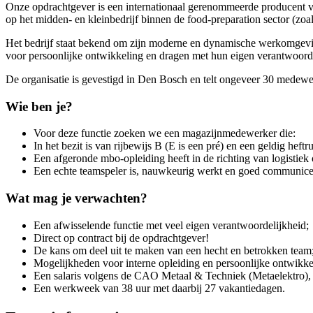
Onze opdrachtgever is een internationaal gerenommeerde producent v
op het midden- en kleinbedrijf binnen de food-preparation sector (zoal
Het bedrijf staat bekend om zijn moderne en dynamische werkomgevin
voor persoonlijke ontwikkeling en dragen met hun eigen verantwoorde
De organisatie is gevestigd in Den Bosch en telt ongeveer 30 medewe
Wie ben je?
Voor deze functie zoeken we een magazijnmedewerker die:
In het bezit is van rijbewijs B (E is een pré) en een geldig heftru
Een afgeronde mbo-opleiding heeft in de richting van logistiek
Een echte teamspeler is, nauwkeurig werkt en goed communicee
Wat mag je verwachten?
Een afwisselende functie met veel eigen verantwoordelijkheid;
Direct op contract bij de opdrachtgever!
De kans om deel uit te maken van een hecht en betrokken team
Mogelijkheden voor interne opleiding en persoonlijke ontwikke
Een salaris volgens de CAO Metaal & Techniek (Metaelektro), v
Een werkweek van 38 uur met daarbij 27 vakantiedagen.