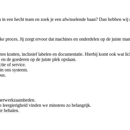
 in een hecht team en zoek je een afwisselende baan? Dan hebben wij d
ke proces. Jij zorgt ervoor dat machines en onderdelen op de juiste ma
n kratten, inclusief labelen en documentatie. Hierbij komt ook wat li
en de goederen op de juiste plek opslaan.
ie of service.
in ons systeem.
bus.
immerwerkzaamheden.
 leergierigheid vinden we minstens zo belangrijk.
te behalen.