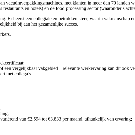
an vacuümverpakkingsmachines, met klanten in meer dan 70 landen were
s restaurants en hotels) en de food-processing sector (waaronder slachte
g. Er heerst een collegiale en betrokken sfeer, waarin vakmanschap e
lijkheid bij aan het gezamenlijke succes.
rkers.
ckcertificaat;
 of een vergelijkbaar vakgebied – relevante werkervaring kan dit ook v
rt met collega’s.
;
ling;
ariërend van €2.594 tot €3.833 per maand, afhankelijk van ervaring;