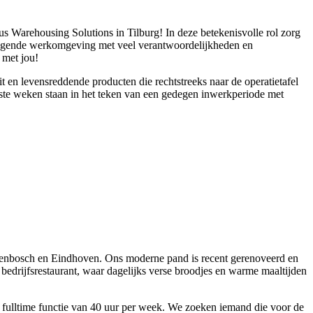
 Warehousing Solutions in Tilburg! In deze betekenisvolle rol zorg
uitdagende werkomgeving met veel verantwoordelijkheden en
t met jou!
t en levensreddende producten die rechtstreeks naar de operatietafel
erste weken staan in het teken van een gedegen inwerkperiode met
togenbosch en Eindhoven. Ons moderne pand is recent gerenoveerd en
 bedrijfsrestaurant, waar dagelijks verse broodjes en warme maaltijden
en fulltime functie van 40 uur per week. We zoeken iemand die voor de