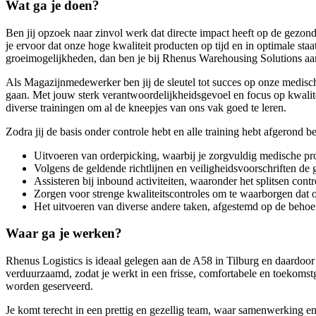
Wat ga je doen?
Ben jij opzoek naar zinvol werk dat directe impact heeft op de gezo
je ervoor dat onze hoge kwaliteit producten op tijd en in optimale s
groeimogelijkheden, dan ben je bij Rhenus Warehousing Solutions aan
Als Magazijnmedewerker ben jij de sleutel tot succes op onze medische
gaan. Met jouw sterk verantwoordelijkheidsgevoel en focus op kwalitei
diverse trainingen om al de kneepjes van ons vak goed te leren.
Zodra jij de basis onder controle hebt en alle training hebt afgerond b
Uitvoeren van orderpicking, waarbij je zorgvuldig medische pr
Volgens de geldende richtlijnen en veiligheidsvoorschriften de
Assisteren bij inbound activiteiten, waaronder het splitsen c
Zorgen voor strenge kwaliteitscontroles om te waarborgen dat
Het uitvoeren van diverse andere taken, afgestemd op de behoef
Waar ga je werken?
Rhenus Logistics is ideaal gelegen aan de A58 in Tilburg en daardoo
verduurzaamd, zodat je werkt in een frisse, comfortabele en toekomstg
worden geserveerd.
Je komt terecht in een prettig en gezellig team, waar samenwerking en