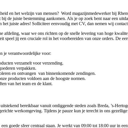
ndheid en het welzijn van mensen? Word magazijnmedewerker bij Rhenus
taat bij de juiste bestemming aankomen. Als je op zoek bent naar een 
 het juiste adres! Solliciteer eenvoudig met CV, dan nemen wij contac
 afdeling, waar we ons richten op de snelle levering van hoge kwalitei
t speel jij een cruciale rol in het voorbereiden van onze orders. De e
en je verantwoordelijke voor:
oducten verzamelt voor verzending.
 goederen verpakken.
ontroleren en ontvangen van binnenkomende zendingen.
 onze producten voldoen aan de hoogste normen.
ten van het team en de klant.
r uitstekend bereikbaar vanuit omliggende steden zoals Breda, ’s-Her
erichte werkomgeving. Tijdens je pauze kun je terecht in ons gezellige
 een goede sfeer centraal staan. Je werkt van 09:00 tot 18:00 uur in e