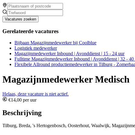
Vacatures zoeken
Gerelateerde vacatures
Bijbaan Magazijnmedewerker bij Coolblue
Logistiek medewerker
Magazijnmedewerker Inbound | Avonddienst | 15 - 24 uur
Fulltime Magazijnmedewerker Inbound | Avonddienst | 32 - 40
Flexibele Allround productiemedewerker in Tilburg - Zomerbaa
Magazijnmedewerker Medisch
Helaas, deze vacature is niet actief.
€14,00 per uur
Beschrijving
Tilburg, Breda, 's Hertogenbosch, Oosterhout, Waalwijk, Magazijn