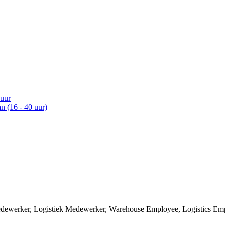
 uur
n (16 - 40 uur)
medewerker, Logistiek Medewerker, Warehouse Employee, Logistics Em