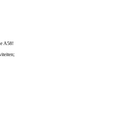
de A58!
iteiten;