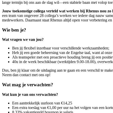
lange termijn bij ons aan de slag wil—een stabiele baan met volop to
Jouw toekomstige collega verteld wat werken bij Rhenus nou zo 
een team van ongeveer 28 collega’s werken we iedere dag nauw samen 
medewerkers. Daarnaast staat Rhenus altijd open voor verbetering en 
Wie ben je?
Wat vragen we van jou?
Ben jij flexibel inzetbaar voor verschillende werkzaamheden;
Heb jij een goede beheersing van de Engelse taal, want al onze 
Als teamspeler met een proactieve houding breng jij een positie
40u in de week beschikbaar (werktijden 9.00-18.00), overwerk
Dus, ben jij klaar om de uitdaging aan te gaan en een verschil te make
Neem dan contact met ons op!
Wat mag je verwachten?
Wat kun je van ons verwachten?
Een aantrekkelijk uurloon van €14,25
Een extra toeslag van €1,00 per uur na het volgen van een kort
8,33% vakantiegeld bovenop je salaris