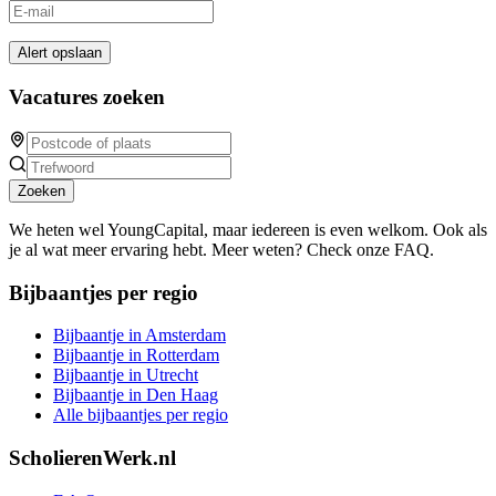
Alert opslaan
Vacatures zoeken
Zoeken
We heten wel YoungCapital, maar iedereen is even welkom. Ook als
je al wat meer ervaring hebt. Meer weten? Check onze FAQ.
Bijbaantjes per regio
Bijbaantje in Amsterdam
Bijbaantje in Rotterdam
Bijbaantje in Utrecht
Bijbaantje in Den Haag
Alle bijbaantjes per regio
ScholierenWerk.nl