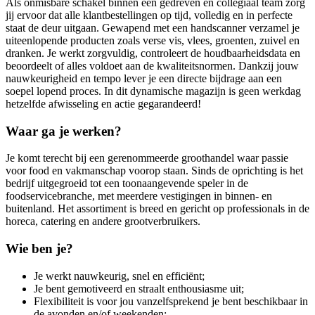
Als onmisbare schakel binnen een gedreven en collegiaal team zorg
jij ervoor dat alle klantbestellingen op tijd, volledig en in perfecte
staat de deur uitgaan. Gewapend met een handscanner verzamel je
uiteenlopende producten zoals verse vis, vlees, groenten, zuivel en
dranken. Je werkt zorgvuldig, controleert de houdbaarheidsdata en
beoordeelt of alles voldoet aan de kwaliteitsnormen. Dankzij jouw
nauwkeurigheid en tempo lever je een directe bijdrage aan een
soepel lopend proces. In dit dynamische magazijn is geen werkdag
hetzelfde afwisseling en actie gegarandeerd!
Waar ga je werken?
Je komt terecht bij een gerenommeerde groothandel waar passie
voor food en vakmanschap voorop staan. Sinds de oprichting is het
bedrijf uitgegroeid tot een toonaangevende speler in de
foodservicebranche, met meerdere vestigingen in binnen- en
buitenland. Het assortiment is breed en gericht op professionals in de
horeca, catering en andere grootverbruikers.
Wie ben je?
Je werkt nauwkeurig, snel en efficiënt;
Je bent gemotiveerd en straalt enthousiasme uit;
Flexibiliteit is voor jou vanzelfsprekend je bent beschikbaar in
de avonden en/of weekenden;