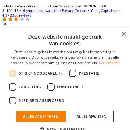
ScholierenWerk.nl is onderdeel van YoungCapital • © 2026 • KvK nr:
34199418 •
Algemene voorwaarden
•
Privacy
Contact
•
YoungCapital score
4.3 - 3366 reviews
×
Inloggen als bedrijf
Deze website maakt gebruik
van cookies.
E-mail
*
Deze website gebruikt cookies om uw gebruikerservaring te
verbeteren. Door onze website te gebruiken, stemt u in met alle
cookies in overeenstemming met ons Cookiebeleid.
Lees verder
Wachtwoord
STRIKT NOODZAKELIJK
PRESTATIE
login gegevens onthouden
Wachtwoord vergeten?
login
TARGETING
FUNCTIONEEL
Bedrijf aanmelden
NIET-GECLASSIFICEERD
Na het aanmelden kun je meteen je vacature plaatsen en heb je je
nieuwe collega/werknemer zo gevonden!
ALLES ACCEPTEREN
ALLES AFWIJZEN
Heb je nog geen gratis bedrijfsprofiel?
DETAILS WEERGEVEN