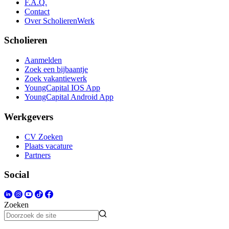
F.A.Q.
Contact
Over ScholierenWerk
Scholieren
Aanmelden
Zoek een bijbaantje
Zoek vakantiewerk
YoungCapital IOS App
YoungCapital Android App
Werkgevers
CV Zoeken
Plaats vacature
Partners
Social
Zoeken