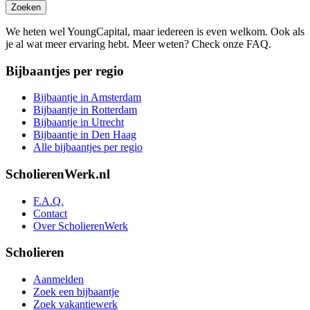
Zoeken
We heten wel YoungCapital, maar iedereen is even welkom. Ook als
je al wat meer ervaring hebt. Meer weten? Check onze FAQ.
Bijbaantjes per regio
Bijbaantje in Amsterdam
Bijbaantje in Rotterdam
Bijbaantje in Utrecht
Bijbaantje in Den Haag
Alle bijbaantjes per regio
ScholierenWerk.nl
F.A.Q.
Contact
Over ScholierenWerk
Scholieren
Aanmelden
Zoek een bijbaantje
Zoek vakantiewerk