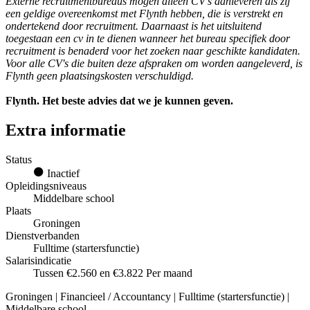
Externe recruitmentbureaus mogen alleen CV's aanleveren als zij
een geldige overeenkomst met Flynth hebben, die is verstrekt en
ondertekend door recruitment. Daarnaast is het uitsluitend
toegestaan een cv in te dienen wanneer het bureau specifiek door
recruitment is benaderd voor het zoeken naar geschikte kandidaten.
Voor alle CV's die buiten deze afspraken om worden aangeleverd, is
Flynth geen plaatsingskosten verschuldigd.
Flynth. Het beste advies dat we je kunnen geven.
Extra informatie
Status
Inactief
Opleidingsniveaus
Middelbare school
Plaats
Groningen
Dienstverbanden
Fulltime (startersfunctie)
Salarisindicatie
Tussen €2.560 en €3.822 Per maand
Groningen | Financieel / Accountancy | Fulltime (startersfunctie) |
Middelbare school