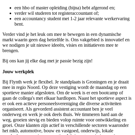
een hbo of master opleiding (bijna) hebt afgerond en;
verder wil studeren tot registeraccountant of;
een accountancy student met 1-2 jaar relevante werkervaring
bent.
Verder vind je het leuk om mee te bewegen in een dynamische
markt waarin geen dag hetzelfde is. Ons vakgebied is innovatief en
we nodigen je uit nieuwe ideeën, visies en initiatieven mee te
brengen.
Bij ons kan jij elke dag met je passie bezig zijn!
Jouw werkplek
Bij Flynth werk je flexibel. Je standplaats is Groningen en je draait
mee in regio Noord. Op deze vestiging wordt de maandag op een
sportieve manier afgesloten. Om de week is er een bootcamp of
gaan de collega's met elkaar hardlopen. Naast het sportieve aspect is
er ook een actieve personeelsvereniging die diverse activiteiten
organiseert. Als gevorderd assistent accountant ben je veel
onderweg en werk je ook deels thuis. We timmeren hard aan de
weg, groeien stevig en bieden volop ruimte voor ontwikkeling en
groei. Onze klanten zijn actief in verschillende sectoren waaronder
het mkb, automotive, bouw en vastgoed, onderwijs, lokale