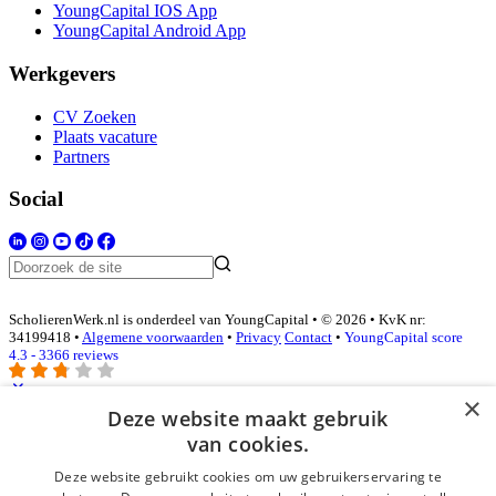
YoungCapital IOS App
YoungCapital Android App
Werkgevers
CV Zoeken
Plaats vacature
Partners
Social
ScholierenWerk.nl is onderdeel van YoungCapital • © 2026 • KvK nr:
34199418 •
Algemene voorwaarden
•
Privacy
Contact
•
YoungCapital score
4.3 - 3366 reviews
×
Deze website maakt gebruik
Inloggen als bedrijf
van cookies.
Deze website gebruikt cookies om uw gebruikerservaring te
E-mail
*