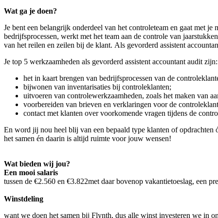
Wat ga je doen?
Je bent een belangrijk onderdeel van het controleteam en gaat met je m
bedrijfsprocessen, werkt met het team aan de controle van jaarstukken
van het reilen en zeilen bij de klant. Als gevorderd assistent accoun
Je top 5 werkzaamheden als gevorderd assistent accountant audit zijn:
het in kaart brengen van bedrijfsprocessen van de controleklant
bijwonen van inventarisaties bij controleklanten;
uitvoeren van controlewerkzaamheden, zoals het maken van aans
voorbereiden van brieven en verklaringen voor de controleklant
contact met klanten over voorkomende vragen tijdens de contro
En word jij nou heel blij van een bepaald type klanten of opdrachte
het samen én daarin is altijd ruimte voor jouw wensen!
Wat bieden wij jou?
Een mooi salaris
tussen de €2.560 en €3.822met daar bovenop vakantietoeslag, een pre
Winstdeling
want we doen het samen bij Flynth, dus alle winst investeren we in o