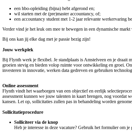
een hbo-opleiding (bijna) hebt afgerond en;
wil starten met de (pre)master accountancy, of;
een accountancy student met 1-2 jaar relevante werkervaring be
Verder vind je het leuk om mee te bewegen in een dynamische markt wa
Bij ons kan jij elke dag met je passie bezig zijn!
Jouw werkplek
Bij Flynth werk je flexibel. Je standplaats is Amstelveen en je draai
groeien stevig en bieden volop ruimte voor ontwikkeling en groei. On
investeren in innovatie, werken data gedreven en gebruiken technolog
Online assessment
Flynth vindt het waarborgen van een objectief en eerlijk selectieproc
assessment kunnen we jouw talenten in kaart brengen, nog voordat we 
kansen. Let op, sollicitaties zullen pas in behandeling worden genom
Sollicitatieprocedure
Solliciteer via de knop
Heb je interesse in deze vacature? Gebruik het formulier om je