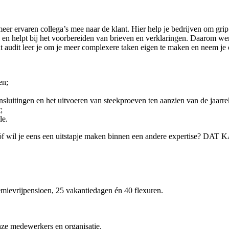
eer ervaren collega’s mee naar de klant. Hier help je bedrijven om grip 
 en helpt bij het voorbereiden van brieven en verklaringen. Daarom werk
tant audit leer je om je meer complexere taken eigen te maken en neem j
en;
luitingen en het uitvoeren van steekproeven ten aanzien van de jaarr
;
le.
n óf wil je eens een uitstapje maken binnen een andere expertise? DA
mievrijpensioen, 25 vakantiedagen én 40 flexuren.
nze medewerkers en organisatie.