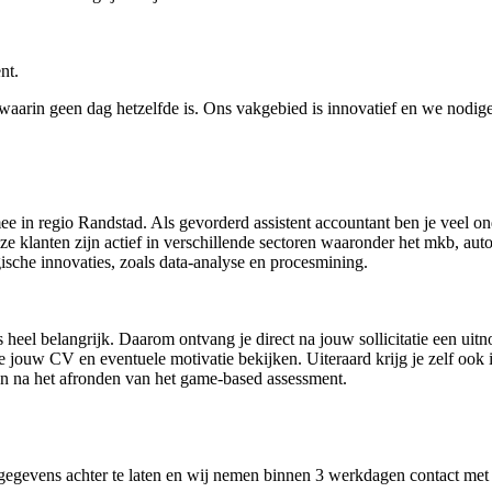
nt.
arin geen dag hetzelfde is. Ons vakgebied is innovatief en we nodigen 
t mee in regio Randstad. Als gevorderd assistent accountant ben je veel
ze klanten zijn actief in verschillende sectoren waaronder het mkb, a
ische innovaties, zoals data-analyse en procesmining.
es heel belangrijk. Daarom ontvang je direct na jouw sollicitatie een ui
jouw CV en eventuele motivatie bekijken. Uiteraard krijg je zelf ook i
en na het afronden van het game-based assessment.
 gegevens achter te laten en wij nemen binnen 3 werkdagen contact met 