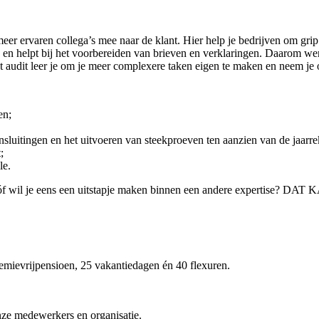
eer ervaren collega’s mee naar de klant. Hier help je bedrijven om grip 
 en helpt bij het voorbereiden van brieven en verklaringen. Daarom werk
tant audit leer je om je meer complexere taken eigen te maken en neem j
en;
luitingen en het uitvoeren van steekproeven ten aanzien van de jaarr
;
le.
n óf wil je eens een uitstapje maken binnen een andere expertise? DA
emievrijpensioen, 25 vakantiedagen én 40 flexuren.
nze medewerkers en organisatie.