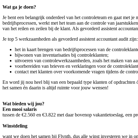
Wat ga je doen?
Je bent een belangrijk onderdeel van het controleteam en gaat met je m
bedrijfsprocessen, werkt met het team aan de controle van jaarstukken
van het reilen en zeilen bij de klant. Als gevorderd assistent accoun
Je top 5 werkzaamheden als gevorderd assistent accountant audit zijn:
het in kaart brengen van bedrijfsprocessen van de controleklant
bijwonen van inventarisaties bij controleklanten;
uitvoeren van controlewerkzaamheden, zoals het maken van aans
voorbereiden van brieven en verklaringen voor de controleklant
contact met klanten over voorkomende vragen tijdens de contro
En word jij nou heel blij van een bepaald type klanten of opdrachte
het samen én daarin is altijd ruimte voor jouw wensen!
Wat bieden wij jou?
Een mooi salaris
tussen de €2.560 en €3.822 met daar bovenop vakantietoeslag, een pr
Winstdeling
want we doen het samen bij Flynth, dus alle winst investeren we in o