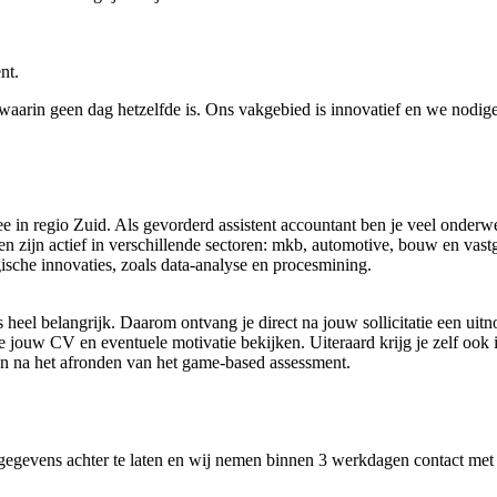
nt.
arin geen dag hetzelfde is. Ons vakgebied is innovatief en we nodigen 
 mee in regio Zuid. Als gevorderd assistent accountant ben je veel onde
en zijn actief in verschillende sectoren: mkb, automotive, bouw en va
ische innovaties, zoals data-analyse en procesmining.
es heel belangrijk. Daarom ontvang je direct na jouw sollicitatie een ui
jouw CV en eventuele motivatie bekijken. Uiteraard krijg je zelf ook i
en na het afronden van het game-based assessment.
 gegevens achter te laten en wij nemen binnen 3 werkdagen contact met 