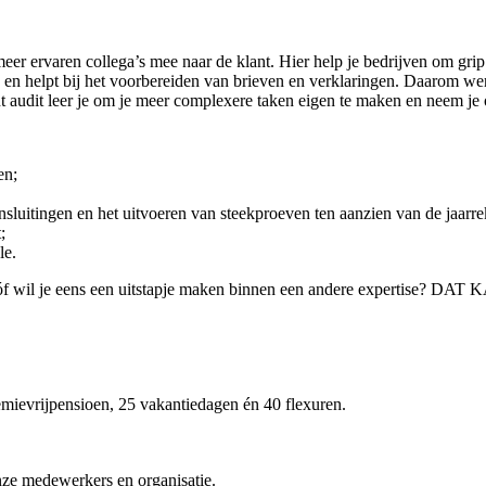
eer ervaren collega’s mee naar de klant. Hier help je bedrijven om grip 
 en helpt bij het voorbereiden van brieven en verklaringen. Daarom werk
tant audit leer je om je meer complexere taken eigen te maken en neem j
en;
luitingen en het uitvoeren van steekproeven ten aanzien van de jaarr
;
le.
n óf wil je eens een uitstapje maken binnen een andere expertise? DA
mievrijpensioen, 25 vakantiedagen én 40 flexuren.
nze medewerkers en organisatie.