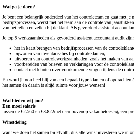
Wat ga je doen?
Je bent een belangrijk onderdeel van het controleteam en gaat met je m
bedrijfsprocessen, werkt met het team aan de controle van jaarstukken
van het reilen en zeilen bij de klant. Als gevorderd assistent accoun
Je top 5 werkzaamheden als gevorderd assistent accountant audit zijn:
het in kaart brengen van bedrijfsprocessen van de controleklant
bijwonen van inventarisaties bij controleklanten;
uitvoeren van controlewerkzaamheden, zoals het maken van aans
voorbereiden van brieven en verklaringen voor de controleklant
contact met klanten over voorkomende vragen tijdens de contro
En word jij nou heel blij van een bepaald type klanten of opdrachte
het samen én daarin is altijd ruimte voor jouw wensen!
Wat bieden wij jou?
Een mooi salaris
tussen de €2.560 en €3.822met daar bovenop vakantietoeslag, een pre
Winstdeling
want we doen het samen bij Flynth, dus alle winst investeren we in o