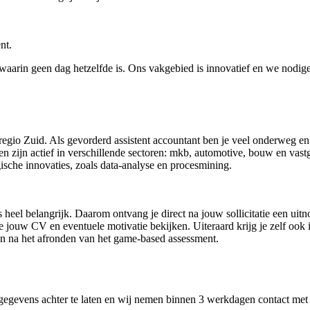
nt.
arin geen dag hetzelfde is. Ons vakgebied is innovatief en we nodigen 
 in regio Zuid. Als gevorderd assistent accountant ben je veel onderweg 
en zijn actief in verschillende sectoren: mkb, automotive, bouw en va
ische innovaties, zoals data-analyse en procesmining.
es heel belangrijk. Daarom ontvang je direct na jouw sollicitatie een ui
jouw CV en eventuele motivatie bekijken. Uiteraard krijg je zelf ook i
en na het afronden van het game-based assessment.
 gegevens achter te laten en wij nemen binnen 3 werkdagen contact met 