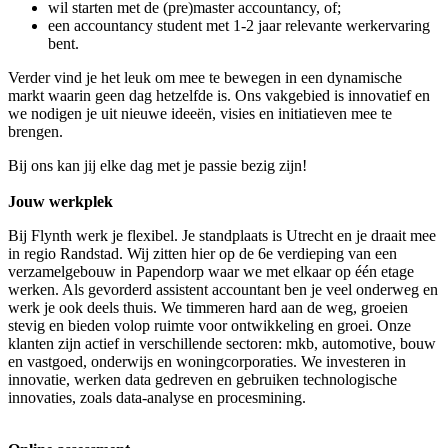
wil starten met de (pre)master accountancy, of;
een accountancy student met 1-2 jaar relevante werkervaring
bent.
Verder vind je het leuk om mee te bewegen in een dynamische
markt waarin geen dag hetzelfde is. Ons vakgebied is innovatief en
we nodigen je uit nieuwe ideeën, visies en initiatieven mee te
brengen.
Bij ons kan jij elke dag met je passie bezig zijn!
Jouw werkplek
Bij Flynth werk je flexibel. Je standplaats is Utrecht en je draait mee
in regio Randstad. Wij zitten hier op de 6e verdieping van een
verzamelgebouw in Papendorp waar we met elkaar op één etage
werken. Als gevorderd assistent accountant ben je veel onderweg en
werk je ook deels thuis. We timmeren hard aan de weg, groeien
stevig en bieden volop ruimte voor ontwikkeling en groei. Onze
klanten zijn actief in verschillende sectoren: mkb, automotive, bouw
en vastgoed, onderwijs en woningcorporaties. We investeren in
innovatie, werken data gedreven en gebruiken technologische
innovaties, zoals data-analyse en procesmining.