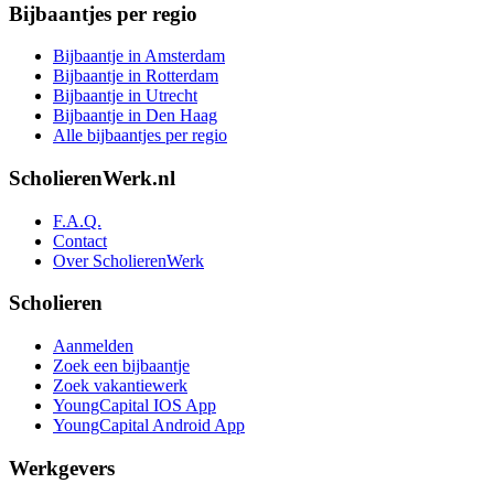
Bijbaantjes per regio
Bijbaantje in Amsterdam
Bijbaantje in Rotterdam
Bijbaantje in Utrecht
Bijbaantje in Den Haag
Alle bijbaantjes per regio
ScholierenWerk.nl
F.A.Q.
Contact
Over ScholierenWerk
Scholieren
Aanmelden
Zoek een bijbaantje
Zoek vakantiewerk
YoungCapital IOS App
YoungCapital Android App
Werkgevers