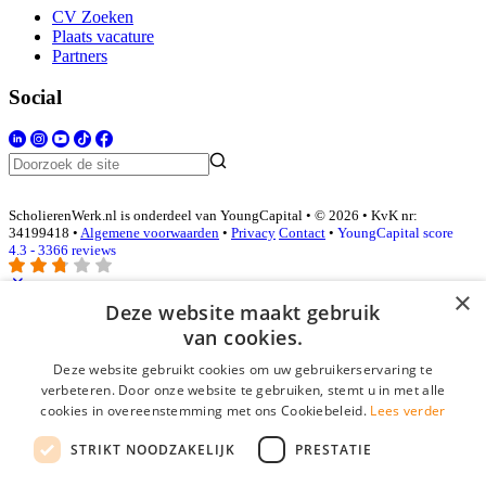
CV Zoeken
Plaats vacature
Partners
Social
ScholierenWerk.nl is onderdeel van YoungCapital • © 2026 • KvK nr:
34199418 •
Algemene voorwaarden
•
Privacy
Contact
•
YoungCapital score
4.3 - 3366 reviews
×
Deze website maakt gebruik
Inloggen als bedrijf
van cookies.
Deze website gebruikt cookies om uw gebruikerservaring te
E-mail
*
verbeteren. Door onze website te gebruiken, stemt u in met alle
cookies in overeenstemming met ons Cookiebeleid.
Lees verder
Wachtwoord
STRIKT NOODZAKELIJK
PRESTATIE
login gegevens onthouden
Wachtwoord vergeten?