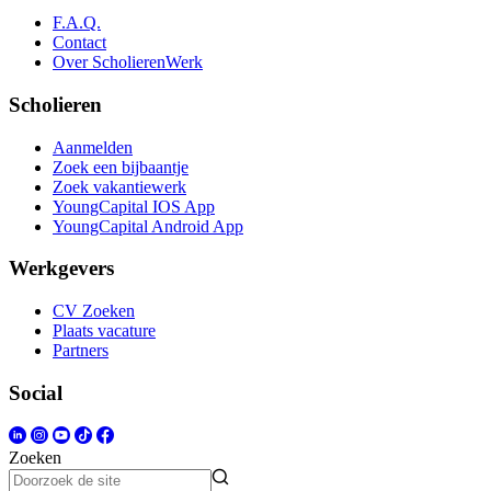
F.A.Q.
Contact
Over ScholierenWerk
Scholieren
Aanmelden
Zoek een bijbaantje
Zoek vakantiewerk
YoungCapital IOS App
YoungCapital Android App
Werkgevers
CV Zoeken
Plaats vacature
Partners
Social
Zoeken