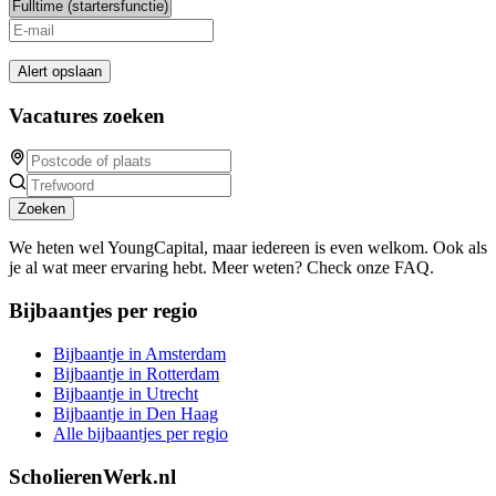
Alert opslaan
Vacatures zoeken
Zoeken
We heten wel YoungCapital, maar iedereen is even welkom. Ook als
je al wat meer ervaring hebt. Meer weten? Check onze FAQ.
Bijbaantjes per regio
Bijbaantje in Amsterdam
Bijbaantje in Rotterdam
Bijbaantje in Utrecht
Bijbaantje in Den Haag
Alle bijbaantjes per regio
ScholierenWerk.nl