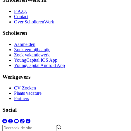
F.A.Q.
Contact
Over ScholierenWerk
Scholieren
Aanmelden
Zoek een bijbaantje
Zoek vakantiewerk
YoungCapital IOS App
YoungCapital Android App
Werkgevers
CV Zoeken
Plaats vacature
Partners
Social