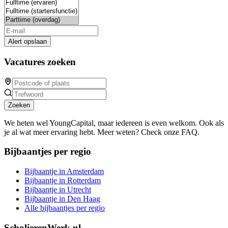
Alert opslaan
Vacatures zoeken
Zoeken
We heten wel YoungCapital, maar iedereen is even welkom. Ook als
je al wat meer ervaring hebt. Meer weten? Check onze FAQ.
Bijbaantjes per regio
Bijbaantje in Amsterdam
Bijbaantje in Rotterdam
Bijbaantje in Utrecht
Bijbaantje in Den Haag
Alle bijbaantjes per regio
ScholierenWerk.nl