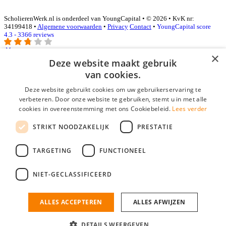
ScholierenWerk.nl is onderdeel van YoungCapital • © 2026 • KvK nr:
34199418 •
Algemene voorwaarden
•
Privacy
Contact
•
YoungCapital score
4.3 - 3366 reviews
×
Deze website maakt gebruik
Inloggen als bedrijf
van cookies.
Deze website gebruikt cookies om uw gebruikerservaring te
E-mail
*
verbeteren. Door onze website te gebruiken, stemt u in met alle
cookies in overeenstemming met ons Cookiebeleid.
Lees verder
Wachtwoord
STRIKT NOODZAKELIJK
PRESTATIE
login gegevens onthouden
Wachtwoord vergeten?
login
TARGETING
FUNCTIONEEL
Bedrijf aanmelden
NIET-GECLASSIFICEERD
Na het aanmelden kun je meteen je vacature plaatsen en heb je je
nieuwe collega/werknemer zo gevonden!
ALLES ACCEPTEREN
ALLES AFWIJZEN
Heb je nog geen gratis bedrijfsprofiel?
DETAILS WEERGEVEN