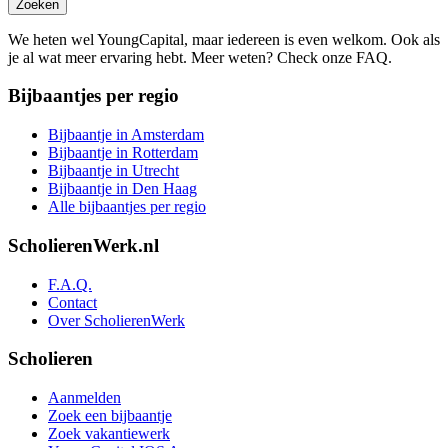
Zoeken
We heten wel YoungCapital, maar iedereen is even welkom. Ook als
je al wat meer ervaring hebt. Meer weten? Check onze FAQ.
Bijbaantjes per regio
Bijbaantje in Amsterdam
Bijbaantje in Rotterdam
Bijbaantje in Utrecht
Bijbaantje in Den Haag
Alle bijbaantjes per regio
ScholierenWerk.nl
F.A.Q.
Contact
Over ScholierenWerk
Scholieren
Aanmelden
Zoek een bijbaantje
Zoek vakantiewerk