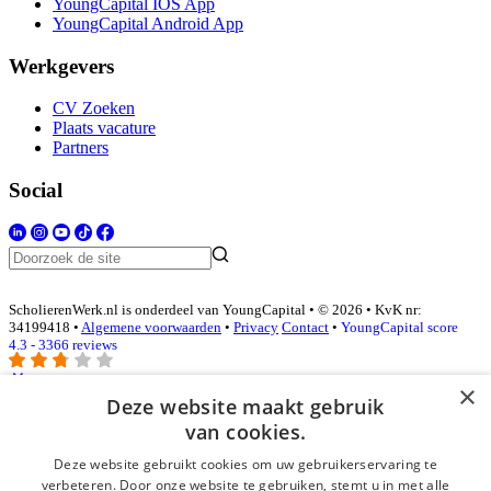
YoungCapital IOS App
YoungCapital Android App
Werkgevers
CV Zoeken
Plaats vacature
Partners
Social
ScholierenWerk.nl is onderdeel van YoungCapital • © 2026 • KvK nr:
34199418 •
Algemene voorwaarden
•
Privacy
Contact
•
YoungCapital score
4.3 - 3366 reviews
×
Deze website maakt gebruik
Inloggen als bedrijf
van cookies.
Deze website gebruikt cookies om uw gebruikerservaring te
E-mail
*
verbeteren. Door onze website te gebruiken, stemt u in met alle