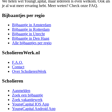
We heten wel YoungCapital, maar iedereen is even welkom. Ook als
je al wat meer ervaring hebt. Meer weten? Check onze FAQ.
Bijbaantjes per regio
Bijbaantje in Amsterdam
Bijbaantje in Rotterdam
Bijbaantje in Utrecht
Bijbaantje in Den Haag
Alle bijbaantjes per regio
ScholierenWerk.nl
F.A.Q.
Contact
Over ScholierenWerk
Scholieren
Aanmelden
Zoek een bijbaantje
Zoek vakantiewerk
YoungCapital IOS App
YoungCapital Android App