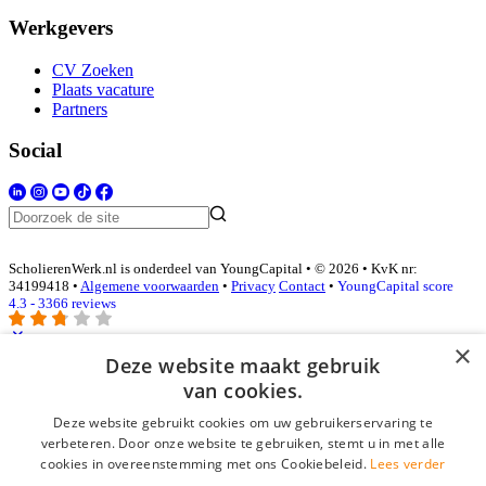
Werkgevers
CV Zoeken
Plaats vacature
Partners
Social
ScholierenWerk.nl is onderdeel van YoungCapital • © 2026 • KvK nr:
34199418 •
Algemene voorwaarden
•
Privacy
Contact
•
YoungCapital score
4.3 - 3366 reviews
×
Deze website maakt gebruik
Inloggen als bedrijf
van cookies.
Deze website gebruikt cookies om uw gebruikerservaring te
E-mail
*
verbeteren. Door onze website te gebruiken, stemt u in met alle
cookies in overeenstemming met ons Cookiebeleid.
Lees verder
Wachtwoord