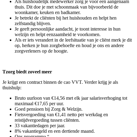
Als huishoudelijk medewerker zorg je voor een aangenaam
thuis. Dit doe je met schoonmaak van bijvoorbeeld de
woonkamer, keuken en badkamer.
Je betrekt de cliënten bij het huishouden en helpt hen
zelfstandig blijven.
Je geeft persoonlijke aandacht, je toont interesse in hun
welzijn en helpt eenzaamheid te voorkomen.
Als er iets verandert in de leefsituatie van je cliënt merk je dit
op, herken je hun zorgbehoefte en houd je ons en andere
zorgverleners op de hoogte.
Tzorg biedt zoveel meer
Je krijgt een contract binnen de cao VVT. Verder krijg je als
thuishulp:
Bruto uurloon van €14,56 met elk jaar salarisverhoging tot
maximaal €17,65 per uur.
Goed pensioen bij Zorg & Welzijn.
Fietsvergoeding van €1,41 netto per werkdag en
reistijdvergoeding tussen cliënten.
33 vakantiedagen per jaar.
8% vakantiegeld en een dertiende maand.
Ons programma “