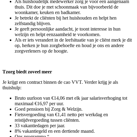
Als huishoudelijk medewerker zorg je voor een aangenaam
thuis. Dit doe je met schoonmaak van bijvoorbeeld de
woonkamer, keuken en badkamer.
Je betrekt de cliënten bij het huishouden en helpt hen
zelfstandig blijven.
Je geeft persoonlijke aandacht, je toont interesse in hun
welzijn en helpt eenzaamheid te voorkomen.
Als er iets verandert in de leefsituatie van je cliënt merk je dit
op, herken je hun zorgbehoefte en houd je ons en andere
zorgverleners op de hoogte.
Tzorg biedt zoveel meer
Je krijgt een contract binnen de cao VVT. Verder krijg je als
thuishulp:
Bruto uurloon van €14,06 met elk jaar salarisverhoging tot
maximaal €16,97 per uur.
Goed pensioen bij Zorg & Welzijn.
Fietsvergoeding van €1,41 netto per werkdag en
reistijdvergoeding tussen cliënten.
33 vakantiedagen per jaar.
8% vakantiegeld en een dertiende maand.
Ons programma “