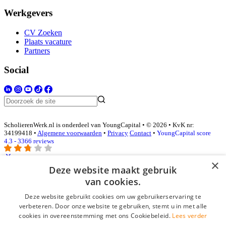
Werkgevers
CV Zoeken
Plaats vacature
Partners
Social
ScholierenWerk.nl is onderdeel van YoungCapital • © 2026 • KvK nr:
34199418 •
Algemene voorwaarden
•
Privacy
Contact
•
YoungCapital score
4.3 - 3366 reviews
×
Deze website maakt gebruik
Inloggen als bedrijf
van cookies.
Deze website gebruikt cookies om uw gebruikerservaring te
E-mail
*
verbeteren. Door onze website te gebruiken, stemt u in met alle
cookies in overeenstemming met ons Cookiebeleid.
Lees verder
Wachtwoord