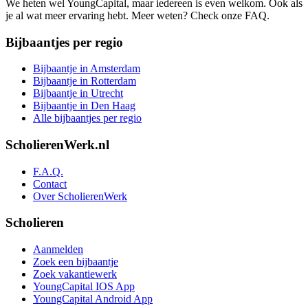
We heten wel YoungCapital, maar iedereen is even welkom. Ook als
je al wat meer ervaring hebt. Meer weten? Check onze FAQ.
Bijbaantjes per regio
Bijbaantje in Amsterdam
Bijbaantje in Rotterdam
Bijbaantje in Utrecht
Bijbaantje in Den Haag
Alle bijbaantjes per regio
ScholierenWerk.nl
F.A.Q.
Contact
Over ScholierenWerk
Scholieren
Aanmelden
Zoek een bijbaantje
Zoek vakantiewerk
YoungCapital IOS App
YoungCapital Android App