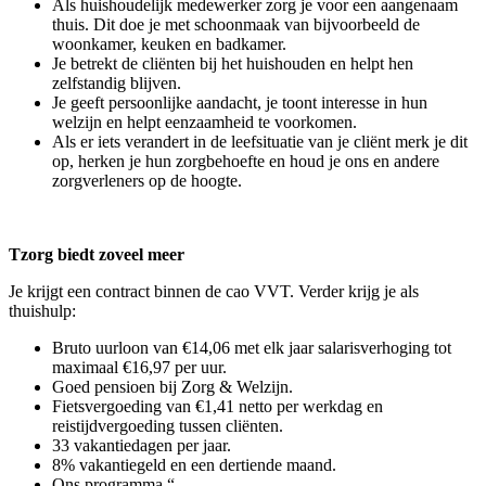
Als huishoudelijk medewerker zorg je voor een aangenaam
thuis. Dit doe je met schoonmaak van bijvoorbeeld de
woonkamer, keuken en badkamer.
Je betrekt de cliënten bij het huishouden en helpt hen
zelfstandig blijven.
Je geeft persoonlijke aandacht, je toont interesse in hun
welzijn en helpt eenzaamheid te voorkomen.
Als er iets verandert in de leefsituatie van je cliënt merk je dit
op, herken je hun zorgbehoefte en houd je ons en andere
zorgverleners op de hoogte.
Tzorg biedt zoveel meer
Je krijgt een contract binnen de cao VVT. Verder krijg je als
thuishulp:
Bruto uurloon van €14,06 met elk jaar salarisverhoging tot
maximaal €16,97 per uur.
Goed pensioen bij Zorg & Welzijn.
Fietsvergoeding van €1,41 netto per werkdag en
reistijdvergoeding tussen cliënten.
33 vakantiedagen per jaar.
8% vakantiegeld en een dertiende maand.
Ons programma “