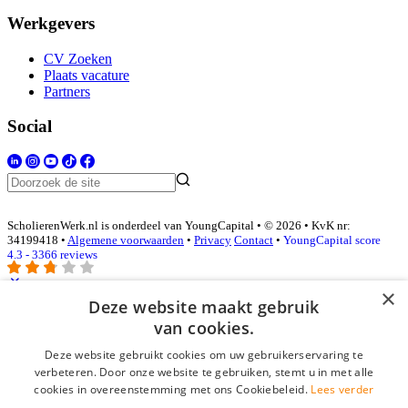
Werkgevers
CV Zoeken
Plaats vacature
Partners
Social
ScholierenWerk.nl is onderdeel van YoungCapital • © 2026 • KvK nr:
34199418 •
Algemene voorwaarden
•
Privacy
Contact
•
YoungCapital score
4.3 - 3366 reviews
×
Deze website maakt gebruik
Inloggen als bedrijf
van cookies.
Deze website gebruikt cookies om uw gebruikerservaring te
E-mail
*
verbeteren. Door onze website te gebruiken, stemt u in met alle
cookies in overeenstemming met ons Cookiebeleid.
Lees verder
Wachtwoord