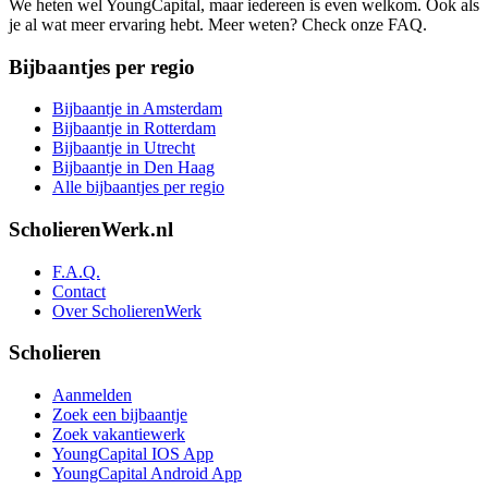
We heten wel YoungCapital, maar iedereen is even welkom. Ook als
je al wat meer ervaring hebt. Meer weten? Check onze FAQ.
Bijbaantjes per regio
Bijbaantje in Amsterdam
Bijbaantje in Rotterdam
Bijbaantje in Utrecht
Bijbaantje in Den Haag
Alle bijbaantjes per regio
ScholierenWerk.nl
F.A.Q.
Contact
Over ScholierenWerk
Scholieren
Aanmelden
Zoek een bijbaantje
Zoek vakantiewerk
YoungCapital IOS App
YoungCapital Android App