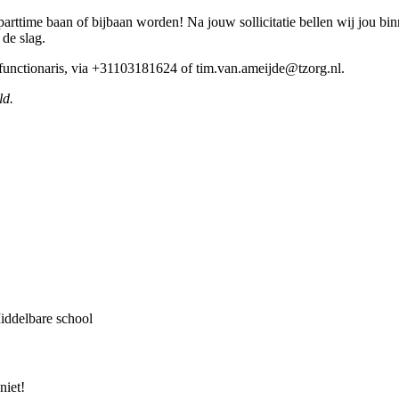
rttime baan of bijbaan worden! Na jouw sollicitatie bellen wij jou bi
 de slag.
 functionaris, via +31103181624 of tim.van.ameijde@tzorg.nl.
ld.
Middelbare school
niet!