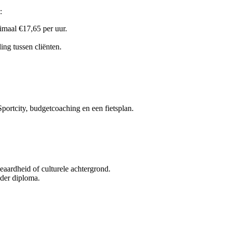
:
imaal €17,65 per uur.
ing tussen cliënten.
Sportcity, budgetcoaching en een fietsplan.
geaardheid of culturele achtergrond.
nder diploma.