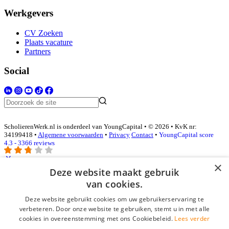
Werkgevers
CV Zoeken
Plaats vacature
Partners
Social
ScholierenWerk.nl is onderdeel van YoungCapital • © 2026 • KvK nr:
34199418 •
Algemene voorwaarden
•
Privacy
Contact
•
YoungCapital score
4.3 - 3366 reviews
×
Deze website maakt gebruik
Inloggen als bedrijf
van cookies.
Deze website gebruikt cookies om uw gebruikerservaring te
E-mail
*
verbeteren. Door onze website te gebruiken, stemt u in met alle
cookies in overeenstemming met ons Cookiebeleid.
Lees verder
Wachtwoord