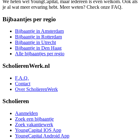
We heten wel YoungCapital, maar iedereen is even welkom. Ook als
je al wat meer ervaring hebt. Meer weten? Check onze FAQ.
Bijbaantjes per regio
Bijbaantje in Amsterdam
Bijbaantje in Rotterdam
Bijbaantje in Utrecht
Bijbaantje in Den Haag
Alle bijbaantjes per regio
ScholierenWerk.nl
F.A.Q.
Contact
Over ScholierenWerk
Scholieren
Aanmelden
Zoek een bijbaantje
Zoek vakantiewerk
YoungCapital IOS App
YoungCapital Android App