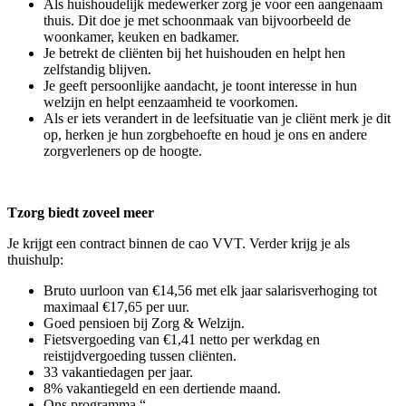
Als huishoudelijk medewerker zorg je voor een aangenaam
thuis. Dit doe je met schoonmaak van bijvoorbeeld de
woonkamer, keuken en badkamer.
Je betrekt de cliënten bij het huishouden en helpt hen
zelfstandig blijven.
Je geeft persoonlijke aandacht, je toont interesse in hun
welzijn en helpt eenzaamheid te voorkomen.
Als er iets verandert in de leefsituatie van je cliënt merk je dit
op, herken je hun zorgbehoefte en houd je ons en andere
zorgverleners op de hoogte.
Tzorg biedt zoveel meer
Je krijgt een contract binnen de cao VVT. Verder krijg je als
thuishulp:
Bruto uurloon van €14,56 met elk jaar salarisverhoging tot
maximaal €17,65 per uur.
Goed pensioen bij Zorg & Welzijn.
Fietsvergoeding van €1,41 netto per werkdag en
reistijdvergoeding tussen cliënten.
33 vakantiedagen per jaar.
8% vakantiegeld en een dertiende maand.
Ons programma “