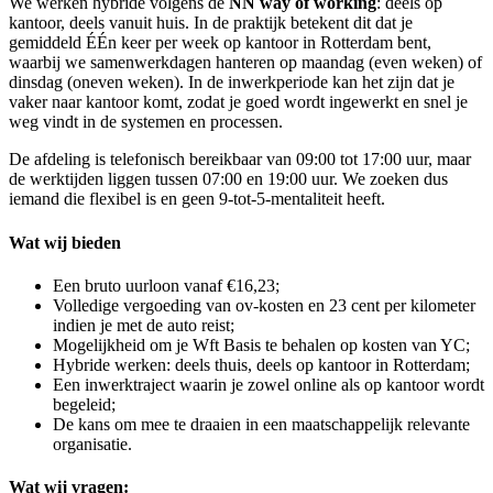
We werken hybride volgens de
NN way of working
: deels op
kantoor, deels vanuit huis. In de praktijk betekent dit dat je
gemiddeld ÉÉn keer per week op kantoor in Rotterdam bent,
waarbij we samenwerkdagen hanteren op maandag (even weken) of
dinsdag (oneven weken). In de inwerkperiode kan het zijn dat je
vaker naar kantoor komt, zodat je goed wordt ingewerkt en snel je
weg vindt in de systemen en processen.
De afdeling is telefonisch bereikbaar van 09:00 tot 17:00 uur, maar
de werktijden liggen tussen 07:00 en 19:00 uur. We zoeken dus
iemand die flexibel is en geen 9-tot-5-mentaliteit heeft.
Wat wij bieden
Een bruto uurloon vanaf €16,23;
Volledige vergoeding van ov-kosten en 23 cent per kilometer
indien je met de auto reist;
Mogelijkheid om je Wft Basis te behalen op kosten van YC;
Hybride werken: deels thuis, deels op kantoor in Rotterdam;
Een inwerktraject waarin je zowel online als op kantoor wordt
begeleid;
De kans om mee te draaien in een maatschappelijk relevante
organisatie.
Wat wij vragen: