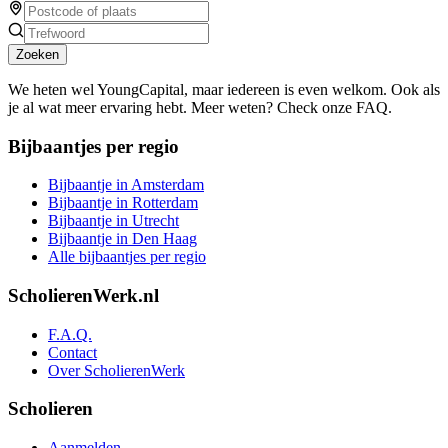
Zoeken
We heten wel YoungCapital, maar iedereen is even welkom. Ook als
je al wat meer ervaring hebt. Meer weten? Check onze FAQ.
Bijbaantjes per regio
Bijbaantje in Amsterdam
Bijbaantje in Rotterdam
Bijbaantje in Utrecht
Bijbaantje in Den Haag
Alle bijbaantjes per regio
ScholierenWerk.nl
F.A.Q.
Contact
Over ScholierenWerk
Scholieren
Aanmelden