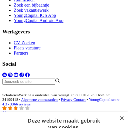
Zoek een bijbaantje
Zoek vakantiewerk
YoungCapital IOS App
YoungCapital Android App
Werkgevers
CV Zoeken
Plaats vacature
Partners
Social
ScholierenWerk.nl is onderdeel van YoungCapital • © 2026 • KvK nr:
34199418 •
Algemene voorwaarden
•
Privacy
Contact
•
YoungCapital score
4.3 - 3366 reviews
×
Deze website maakt gebruik
Inloggen als bedrijf
van cookies.