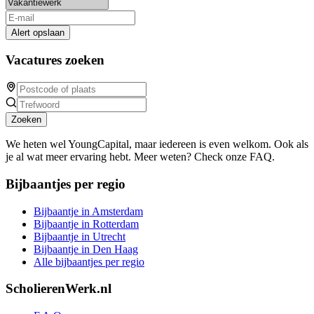
Alert opslaan
Vacatures zoeken
Zoeken
We heten wel YoungCapital, maar iedereen is even welkom. Ook als
je al wat meer ervaring hebt. Meer weten? Check onze FAQ.
Bijbaantjes per regio
Bijbaantje in Amsterdam
Bijbaantje in Rotterdam
Bijbaantje in Utrecht
Bijbaantje in Den Haag
Alle bijbaantjes per regio
ScholierenWerk.nl