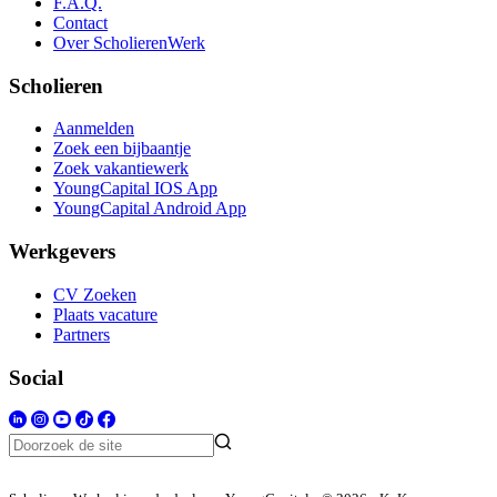
F.A.Q.
Contact
Over ScholierenWerk
Scholieren
Aanmelden
Zoek een bijbaantje
Zoek vakantiewerk
YoungCapital IOS App
YoungCapital Android App
Werkgevers
CV Zoeken
Plaats vacature
Partners
Social