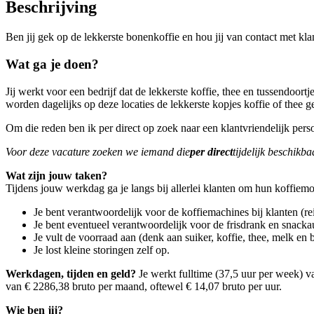
Beschrijving
Ben jij gek op de lekkerste bonenkoffie en hou jij van contact met kla
Wat ga je doen?
Jij werkt voor een bedrijf dat de lekkerste koffie, thee en tussendoo
worden dagelijks op deze locaties de lekkerste kopjes koffie of thee
Om die reden ben ik per direct op zoek naar een klantvriendelijk pers
Voor deze vacature zoeken we iemand die
per direct
tijdelijk beschikba
Wat zijn jouw taken?
Tijdens jouw werkdag ga je langs bij allerlei klanten om hun koffiem
Je bent verantwoordelijk voor de koffiemachines bij klanten (re
Je bent eventueel verantwoordelijk voor de frisdrank en snack
Je vult de voorraad aan (denk aan suiker, koffie, thee, melk en 
Je lost kleine storingen zelf op.
Werkdagen, tijden en geld?
Je werkt fulltime (37,5 uur per week) van
van € 2286,38 bruto per maand, oftewel € 14,07 bruto per uur.
Wie ben jij?