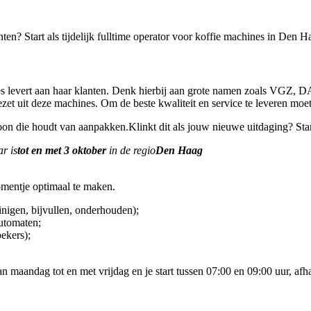
nten? Start als tijdelijk fulltime operator voor koffie machines in Den H
rtjes levert aan haar klanten. Denk hierbij aan grote namen zoals VGZ, 
 gezet uit deze machines. Om de beste kwaliteit en service te leveren
oon die houdt van aanpakken.Klinkt dit als jouw nieuwe uitdaging? Start
ar is
tot en met 3 oktober
in de regio
Den Haag
omentje optimaal te maken.
inigen, bijvullen, onderhouden);
automaten;
bekers);
 maandag tot en met vrijdag en je start tussen 07:00 en 09:00 uur, afhan