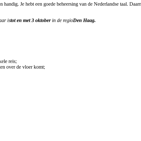
n handig. Je hebt een goede beheersing van de Nederlandse taal. Daar
aar is
tot en met 3 oktober
in de regio
Den Haag
.
le reis;
ten over de vloer komt;