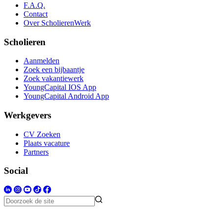
F.A.Q.
Contact
Over ScholierenWerk
Scholieren
Aanmelden
Zoek een bijbaantje
Zoek vakantiewerk
YoungCapital IOS App
YoungCapital Android App
Werkgevers
CV Zoeken
Plaats vacature
Partners
Social