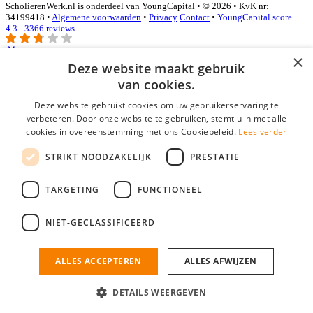
ScholierenWerk.nl is onderdeel van YoungCapital • © 2026 • KvK nr:
34199418 •
Algemene voorwaarden
•
Privacy
Contact
•
YoungCapital score
4.3 - 3366 reviews
×
Deze website maakt gebruik
Inloggen als bedrijf
van cookies.
Deze website gebruikt cookies om uw gebruikerservaring te
E-mail
*
verbeteren. Door onze website te gebruiken, stemt u in met alle
cookies in overeenstemming met ons Cookiebeleid.
Lees verder
Wachtwoord
STRIKT NOODZAKELIJK
PRESTATIE
login gegevens onthouden
Wachtwoord vergeten?
login
TARGETING
FUNCTIONEEL
Bedrijf aanmelden
NIET-GECLASSIFICEERD
Na het aanmelden kun je meteen je vacature plaatsen en heb je je
nieuwe collega/werknemer zo gevonden!
ALLES ACCEPTEREN
ALLES AFWIJZEN
Heb je nog geen gratis bedrijfsprofiel?
DETAILS WEERGEVEN
Bedrijf aanmelden