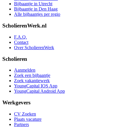
Bijbaantje in Utrecht
Bijbaantje in Den Haag
Alle bijbaantjes per regio
ScholierenWerk.nl
F.A.Q.
Contact
Over ScholierenWerk
Scholieren
Aanmelden
Zoek een bijbaantje
Zoek vakantiewerk
YoungCapital IOS App
YoungCapital Android App
Werkgevers
CV Zoeken
Plaats vacature
Partners