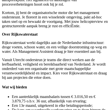
procesverbeteringen hoort ook bij je rol.
Kortom, jij bent de organisatorische motor die het management
ondersteunt. Je floreert in een wisselende omgeving, pakt ad-hoc
taken snel op en bewaakt de voortgang. Met jouw helicopterview en
gestructureerde aanpak breng je rust en efficiËntie.
Over Rijkswaterstaat
Rijkswaterstaat werkt dagelijks aan de Nederlandse infrastructuur:
droge voeten, schoon water, en een veilige doorstroming op weg en
water. Als Management Assistent draag je hier essentieel aan bij.
Vanuit Utrecht ondersteun je teams die direct werken aan de
leefbaarheid, veiligheid en bereikbaarheid van Nederland. Je wordt
onderdeel van een organisatie met grote maatschappelijke
verantwoordelijkheid en impact. Kies voor Rijkswaterstaat en draag
bij aan projecten die ertoe doen.
Wat wij bieden
Een aantrekkelijk maandsalaris tussen € 3.016,50 en €
3.879,75 o.b.v. 36 uur, afhankelijk van ervaring;
Een 13e maand, uitgekeerd in elke betalingsperiode;
De kans om waardevolle werkervaring op te doen binnen de