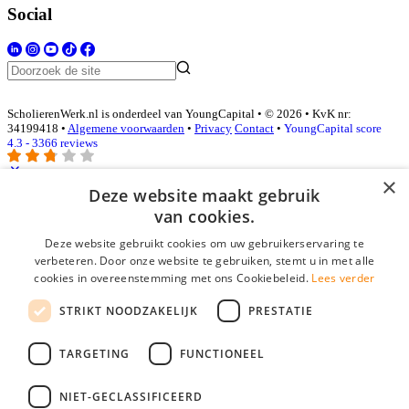
Social
ScholierenWerk.nl is onderdeel van YoungCapital • © 2026 • KvK nr:
34199418 •
Algemene voorwaarden
•
Privacy
Contact
•
YoungCapital score
4.3 - 3366 reviews
×
Deze website maakt gebruik
Inloggen als bedrijf
van cookies.
Deze website gebruikt cookies om uw gebruikerservaring te
E-mail
*
verbeteren. Door onze website te gebruiken, stemt u in met alle
cookies in overeenstemming met ons Cookiebeleid.
Lees verder
Wachtwoord
STRIKT NOODZAKELIJK
PRESTATIE
login gegevens onthouden
Wachtwoord vergeten?
login
TARGETING
FUNCTIONEEL
Bedrijf aanmelden
NIET-GECLASSIFICEERD