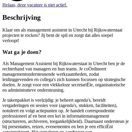
Helaas, deze vacature is niet actief.
Beschrijving
Klaar om als management assistent in Utrecht bij Rijkswaterstaat
projecten te rocken? Jij bent de spil en zorgt dat alles soepel
verloopt!
Wat ga je doen?
Als Management Assistent bij Rijkswaterstaat in Utrecht ben je de
rechterhand van managers en hun teams. Je coÖrdineert
managementondersteunende werkzaamheden, zodat
leidinggevenden en collega's zich kunnen focussen op strategische
doelen. Je zorgt voor een vlekkeloze secretariËle, organisatorische
en administratieve ondersteuning.
Je takenpakket is veelzijdig: je beheert agenda's, bereidt
vergaderingen en sessies voor (agenda's, stukken, faciliteiten),
notuleert en volgt actiepunten op. Je handelt correspondentie
professioneel af en bent een kei in informatiemanagement
(structureren, archiveren, toegankelijkheid). Daarnaast ondersteun je
bij presentaties, reizen, evenementen en ben je een efficiËnt
aanspreekpunt. Het signaleren en aandragen van