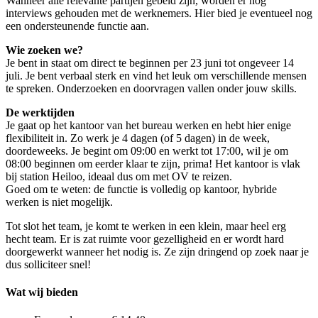
Wanneer alle relevante partijen gebeld zijn, worden er nog
interviews gehouden met de werknemers. Hier bied je eventueel nog
een ondersteunende functie aan.
Wie zoeken we?
Je bent in staat om direct te beginnen per 23 juni tot ongeveer 14
juli. Je bent verbaal sterk en vind het leuk om verschillende mensen
te spreken. Onderzoeken en doorvragen vallen onder jouw skills.
De werktijden
Je gaat op het kantoor van het bureau werken en hebt hier enige
flexibiliteit in. Zo werk je 4 dagen (of 5 dagen) in de week,
doordeweeks. Je begint om 09:00 en werkt tot 17:00, wil je om
08:00 beginnen om eerder klaar te zijn, prima! Het kantoor is vlak
bij station Heiloo, ideaal dus om met OV te reizen.
Goed om te weten: de functie is volledig op kantoor, hybride
werken is niet mogelijk.
Tot slot het team, je komt te werken in een klein, maar heel erg
hecht team. Er is zat ruimte voor gezelligheid en er wordt hard
doorgewerkt wanneer het nodig is. Ze zijn dringend op zoek naar je
dus solliciteer snel!
Wat wij bieden