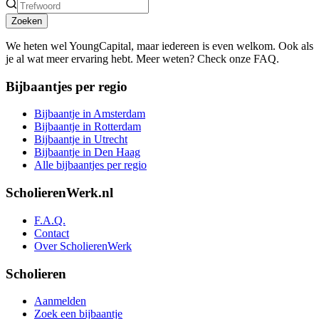
Zoeken
We heten wel YoungCapital, maar iedereen is even welkom. Ook als
je al wat meer ervaring hebt. Meer weten? Check onze FAQ.
Bijbaantjes per regio
Bijbaantje in Amsterdam
Bijbaantje in Rotterdam
Bijbaantje in Utrecht
Bijbaantje in Den Haag
Alle bijbaantjes per regio
ScholierenWerk.nl
F.A.Q.
Contact
Over ScholierenWerk
Scholieren
Aanmelden
Zoek een bijbaantje