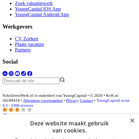
Zoek vakantiewerk
YoungCapital IOS App
YoungCapital Android App
Werkgevers
CV Zoeken
Plaats vacature
Partners
Social
ScholierenWerk.nl is onderdeel van YoungCapital • © 2026 • KvK nr:
34199418 •
Algemene voorwaarden
•
Privacy
Contact
•
YoungCapital score
4.3 - 3366 reviews
×
Deze website maakt gebruik
Inloggen als bedrijf
van cookies.