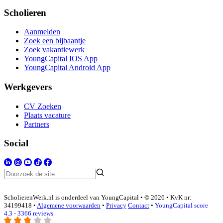
Scholieren
Aanmelden
Zoek een bijbaantje
Zoek vakantiewerk
YoungCapital IOS App
YoungCapital Android App
Werkgevers
CV Zoeken
Plaats vacature
Partners
Social
ScholierenWerk.nl is onderdeel van YoungCapital • © 2026 • KvK nr:
34199418 •
Algemene voorwaarden
•
Privacy
Contact
•
YoungCapital score
4.3 - 3366 reviews