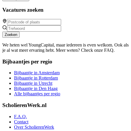
Vacatures zoeken
Zoeken
We heten wel YoungCapital, maar iedereen is even welkom. Ook als
je al wat meer ervaring hebt. Meer weten? Check onze FAQ.
Bijbaantjes per regio
Bijbaantje in Amsterdam
Bijbaantje in Rotterdam
Bijbaantje in Utrecht
Bijbaantje in Den Haag
Alle bijbaantjes per regio
ScholierenWerk.nl
F.A.Q.
Contact
Over ScholierenWerk