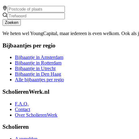
Zoeken
We heten wel YoungCapital, maar iedereen is even welkom. Ook als 
Bijbaantjes per regio
Bijbaantje in Amsterdam
Bijbaantje in Rotterdam
Bijbaantje in Utrecht
Bijbaantje in Den Haag
Alle bijbaantjes per regio
ScholierenWerk.nl
F.A.Q.
Contact
Over ScholierenWerk
Scholieren
Aanmelden