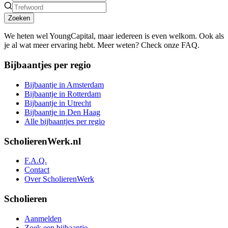
Zoeken
We heten wel YoungCapital, maar iedereen is even welkom. Ook als
je al wat meer ervaring hebt. Meer weten? Check onze FAQ.
Bijbaantjes per regio
Bijbaantje in Amsterdam
Bijbaantje in Rotterdam
Bijbaantje in Utrecht
Bijbaantje in Den Haag
Alle bijbaantjes per regio
ScholierenWerk.nl
F.A.Q.
Contact
Over ScholierenWerk
Scholieren
Aanmelden
Zoek een bijbaantje