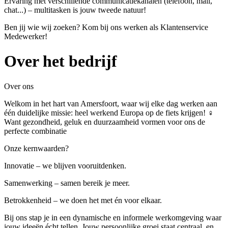
Ervaring met verschillende communicatiekanalen (telefoon, mail,
chat...) – multitasken is jouw tweede natuur!
Ben jij wie wij zoeken? Kom bij ons werken als Klantenservice
Medewerker!
Over het bedrijf
Over ons
Welkom in het hart van Amersfoort, waar wij elke dag werken aan
één duidelijke missie: heel werkend Europa op de fiets krijgen! ‍♀
Want gezondheid, geluk en duurzaamheid vormen voor ons de
perfecte combinatie
Onze kernwaarden?
Innovatie – we blijven vooruitdenken.
Samenwerking – samen bereik je meer.
Betrokkenheid – we doen het met én voor elkaar.
Bij ons stap je in een dynamische en informele werkomgeving waar
jouw ideeën écht tellen. Jouw persoonlijke groei staat centraal, en