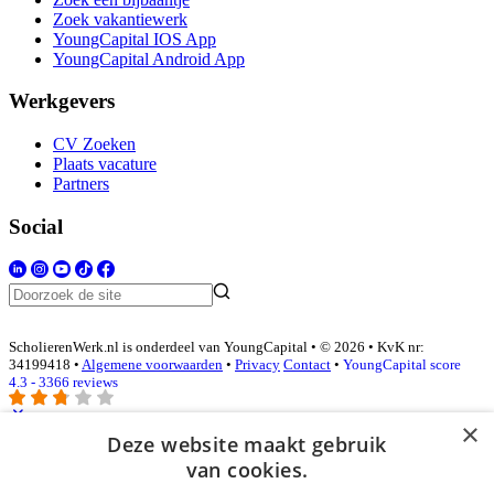
Zoek vakantiewerk
YoungCapital IOS App
YoungCapital Android App
Werkgevers
CV Zoeken
Plaats vacature
Partners
Social
ScholierenWerk.nl is onderdeel van YoungCapital • © 2026 • KvK nr:
34199418 •
Algemene voorwaarden
•
Privacy
Contact
•
YoungCapital score
4.3 - 3366 reviews
×
Deze website maakt gebruik
Inloggen als bedrijf
van cookies.