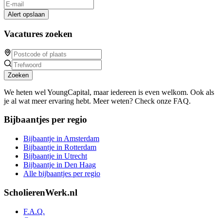
Alert opslaan
Vacatures zoeken
Zoeken
We heten wel YoungCapital, maar iedereen is even welkom. Ook als
je al wat meer ervaring hebt. Meer weten? Check onze FAQ.
Bijbaantjes per regio
Bijbaantje in Amsterdam
Bijbaantje in Rotterdam
Bijbaantje in Utrecht
Bijbaantje in Den Haag
Alle bijbaantjes per regio
ScholierenWerk.nl
F.A.Q.