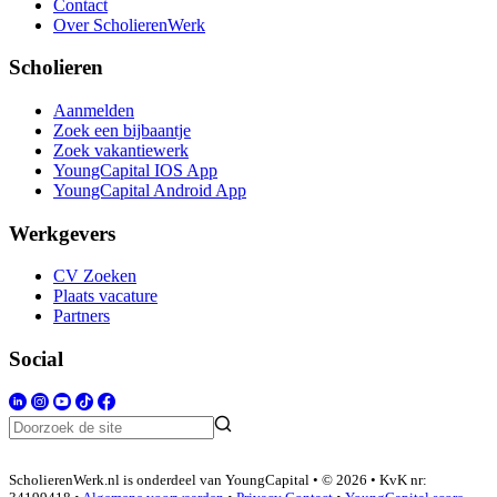
Contact
Over ScholierenWerk
Scholieren
Aanmelden
Zoek een bijbaantje
Zoek vakantiewerk
YoungCapital IOS App
YoungCapital Android App
Werkgevers
CV Zoeken
Plaats vacature
Partners
Social
ScholierenWerk.nl is onderdeel van YoungCapital • © 2026 • KvK nr: